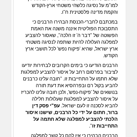
למו"מ על נסיגה כלשהי משטחי ארץ-הקודש
והקמת מדינה פלסטינית ח"ו.
במכתבם לחברי-הכנסת הבהירו הרבנים כי
התסבוכת הפוליטית איננה משנה את האמת
הפשוטה של "דבר ה' זו הלכה", שאסור להצביע
למפלגה העלולה להיות שותפה לנסיגה משטחי
ארץ ישראל, שהיא 'פיקוח נפש' לכל תושבי ארץ
הקודש.
הרבנים הודיעו כי בימים הקרובים לבחירות יודיעו
לציבור בפרסום רחב על איסור להצביע למפלגות
שלא חתמו על התחייבות זו. "חובה עלינו כרבנים
להביע בקול רם ובפרהסיא את דעת תורה
בנושאים של 'פיקוח-נפש', ולכן חובה עלינו להכריז
על איסור להצביע למפלגות שעלולות חלילה
להביא לסכנה זו לעם ישראל.
עפ"י פסק דין
ברור, חתום על ידי כל הרבנים, שישנו איסור
הלכתי להצביע למפלגה שלא חתמה על
התחייבות זו
".
הרבנים הבהירו כי אין להם כל קשר למפלגה