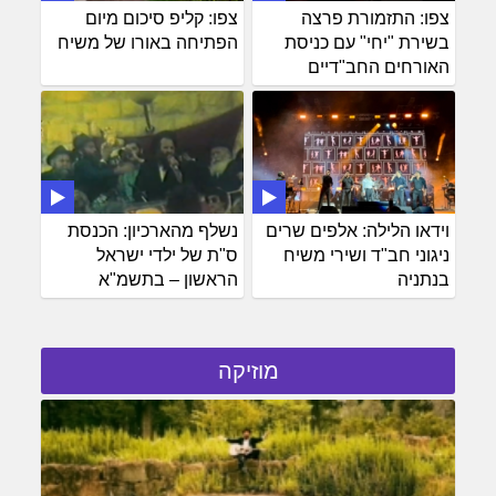
צפו: התזמורת פרצה
צפו: קליפ סיכום מיום
בשירת "יחי" עם כניסת
הפתיחה באורו של משיח
האורחים החב"דיים
וידאו הלילה: אלפים שרים
נשלף מהארכיון: הכנסת
ניגוני חב"ד ושירי משיח
ס"ת של ילדי ישראל
בנתניה
הראשון – בתשמ"א
מוזיקה