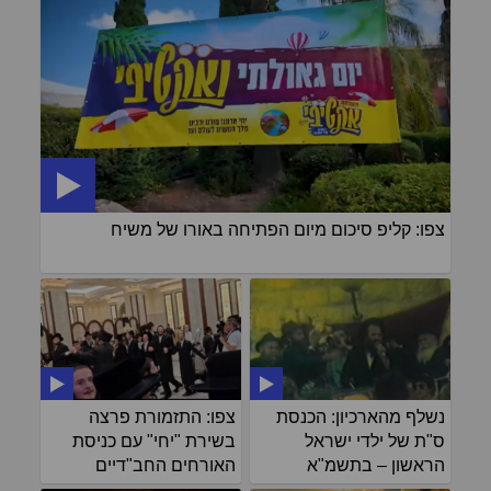
צפו: קליפ סיכום מיום הפתיחה באורו של משיח
נשלף מהארכיון: הכנסת
צפו: התזמורת פרצה
ס"ת של ילדי ישראל
בשירת "יחי" עם כניסת
הראשון – בתשמ"א
האורחים החב"דיים