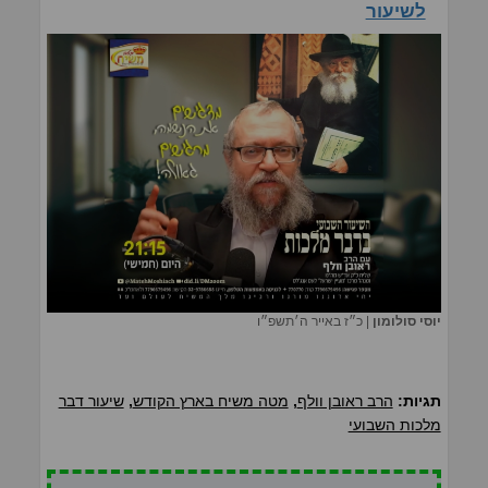
לשיעור
יוסי סולומון
|
כ״ז באייר ה׳תשפ״ו
תגיות:
הרב ראובן וולף
,
מטה משיח בארץ הקודש
,
שיעור דבר
מלכות השבועי