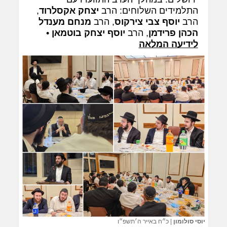
התלמידים השלוחים: הרב
יצחק אקסלרוד
,
הרב
יוסף צבי צירקוס
, הרב
מנחם מענדל
הכהן פרידמן
, הרב
יוסף יצחק בוטמאן
•
לידיעה המלאה
יוסי סולומון
|
כ״ח באייר ה׳תשפ״ו