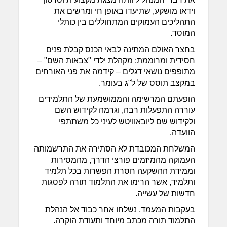
וידאו מושקע, שתיעדו באופן חי ומרשים את
התהליכים העמוקים המתחוללים בין כותלי
המוסד.
בחצר האולם המתינה לבאי הכנס קבלת פנים
חסידית ומרוממת: מקהלת ילדי "צבאות השם" –
מתופפים נושאי דגלים – קידמה את פני האורחים
במקצב תוסס של ל"ג בעומר.
הופעתם המרשימה והממושמעת של התלמידים
עוררה התפעלות רבה, וגרמה לקידוש השם
ולקידוש שם ליובאוויטש לעיני כל משתתפי
הוועדה.
המשלחת המכובדת לא הסתירה את התרשמותה
העמוקה מהמיזמים פורצי הדרך, מהמסירות
וממידת ההשקעה חסרת הפשרות בכל תלמיד
ותלמיד, אשר הרימו את התלמוד תורה לפסגות
חדשות של עשייה.
בעקבות המעמד, נשלחו אחר כבוד אל הנהלת
התלמוד תורה מכתב מיוחד ותעודת הוקרה.