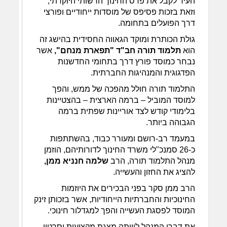
העיר לקבל את פרס החינוך הרשותי היוקרתי,
וזאת בזכות פסיפס של מוסדות ייחודיים ופורצי
דרך הפועלים בתחומה.
גולת הכותרת ומוקד הגאווה החסידית בהישג זה
הוא
תלמוד תורה חב"ד "תפארת מנחם",
אשר
נבחר כמוסד פורץ דרך בתחומי החדשנות
הפדגוגית והמנהיגות החברתית.
התלמוד תורה חולל מהפכה של ממש, והפך
למוסד המוביל – ברמה הארצית – בהצטיינות
בלימודי קודש לצד אוריינות שפתית ברמה
הגבוהה ביותר.
במעמד רב-רושם ומעורר כבוד, בהשתתפות
כ-26 סמנכ"לי משרד החינוך לדורותיהם, הוזמן
מנהל התלמוד תורה, הרב
שלמה חנניא ממן,
להציג את החזון והעשייה.
הרב ממן סקר בפני הבכירים את היוזמות
החינוכיות והחברתיות הייחודיות, אשר בזכותן זינק
המוסד לפסגת העשייה והפך למגדלור חינוכי.
את דברי המנהל ליוותה מצגת מקצועית וסרטון