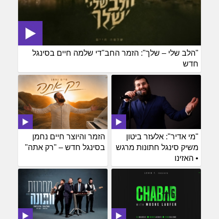
"הלב שלי – שלך": הזמר החב"די שלמה חיים בסינגל
חדש
"מי אדיר": אלעזר ביטון
הזמר והיוצר חיים נחמן
משיק סינגל חתונות מרגש
בסינגל חדש – "רק אתה"
• האזינו