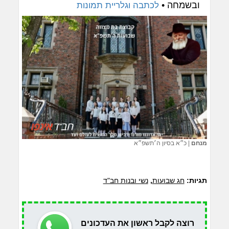
ובשמחה •
לכתבה וגלריית תמונות
מנחם
|
כ״א בסיון ה׳תשפ״א
תגיות:
חג שבועות
,
נשי ובנות חב"ד
רוצה לקבל ראשון את העדכונים