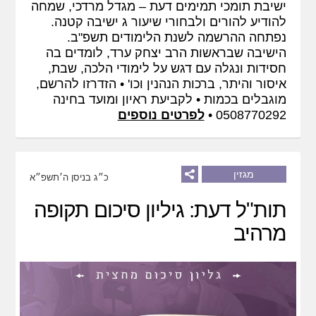
ישיבת תומכי תמימים דעת – מגדל מרדכי, שמחה
להודיע להורים ולבחורי שיעור ג ישיבה קטנה.
נפתחה ההרשמה לשנת הלימודים תשפ"ב.
הישיבה שבראשות הרב יצחק ערד, לומדים בה
חסידות ונגלה עם דגש על לימודי הלכה, שבת,
איסור והיתר, ברכות הנהנין וכו' • הזדרזו להרשם,
מוגבלים בכמות • לקביעת ראיון ומועד בחינה
0508770292 •
לפרטים נוספים
מגזין
כ״ג בניסן ה׳תשפ״א
תות"ל דעת: גיליון סיכום תקופה
מרהיב