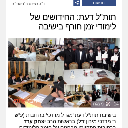
חדשות
כ״ג בשבט ה׳תשפ״ב
תות"ל דעת: החידושים של
לימודי זמן חורף בישיבה
14 |
מצגת
בישיבת תות"ל דעת 'מגדל מרדכי' ברחובות (ע"ש
ר' מרדכי מירון ז"ל) בראשות הרב
יצחק ערד
ברחובות התקיימו מבחנים על חומר הלימודים