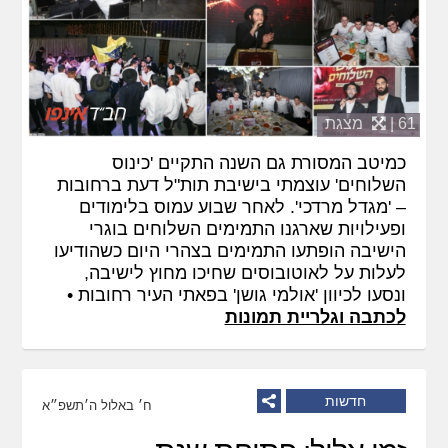
61 |
מצגת
כמיטב המסורת גם השנה התקיים 'כינוס
השלוחים' עוצמתי בישיבת תות"ל דעת ברחובות
– 'מגדל מרדכי'. לאחר שבוע עמוס בלימודים
ופעילויות שארגנו התמימים השלוחים בוגרי
הישיבה הופתעו התמימים בצהרי היום כשהודיעו
לעלות על לאוטובוסים שחיכו מחוץ לישיבה,
ונסעו לכיוון 'אולמי גושן' בפאתי העיר רחובות •
לכתבה וגלריית תמונות
חדשות
ח׳ באלול ה׳תשפ״א