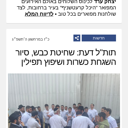
יצחק ערד
לכינוס השלוחים באולם האירועים
המפואר "היכל קרעטשניף" בעיר ברחובות, לצד
שולחנות מפוארים בכל טוב •
לדיווח המלא
חדשות
כ״ז במרחשוון ה׳תשפ״ג
תות"ל דעת: שחיטת כבש, סיור
השגחת כשרות ושיפוץ תפילין