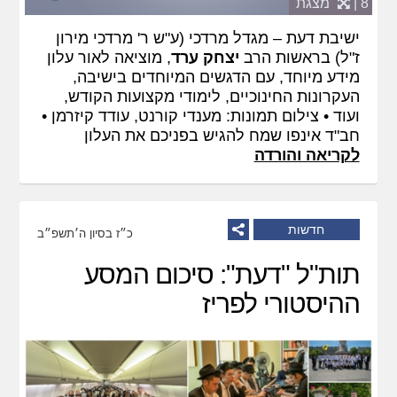
8 |
מצגת
ישיבת דעת – מגדל מרדכי (ע"ש ר' מרדכי מירון
ז"ל) בראשות הרב
יצחק ערד
, מוציאה לאור עלון
מידע מיוחד, עם הדגשים המיוחדים בישיבה,
העקרונות החינוכיים, לימודי מקצועות הקודש,
ועוד • צילום תמונות: מענדי קורנט, עודד קיזרמן •
חב"ד אינפו שמח להגיש בפניכם את העלון
לקריאה והורדה
חדשות
כ״ז בסיון ה׳תשפ״ב
תות"ל "דעת": סיכום המסע
ההיסטורי לפריז