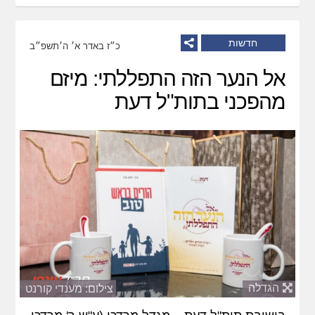
חדשות
כ״ז באדר א׳ ה׳תשפ״ב
אל הנער הזה התפללתי: מיזם
מהפכני בתות"ל דעת
הגדלה
צילום: מענדי קורנט