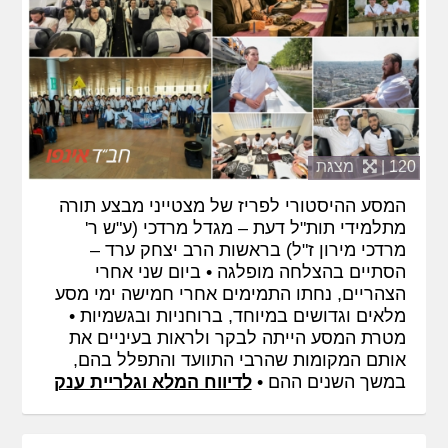
120 |
מצגת
המסע ההיסטורי לפריז של מצטייני מבצע תורה
מתלמידי תות"ל דעת – מגדל מרדכי (ע"ש ר'
מרדכי מירון ז"ל) בראשות הרב יצחק ערד –
הסתיים בהצלחה מופלגה • ביום שני אחרי
הצהריים, נחתו התמימים אחרי חמישה ימי מסע
מלאים וגדושים במיוחד, ברוחניות ובגשמיות •
מטרת המסע הייתה לבקר ולראות בעיניים את
אותם המקומות שהרבי התוועד והתפלל בהם,
במשך השנים ההם •
לדיווח המלא וגלריית ענק