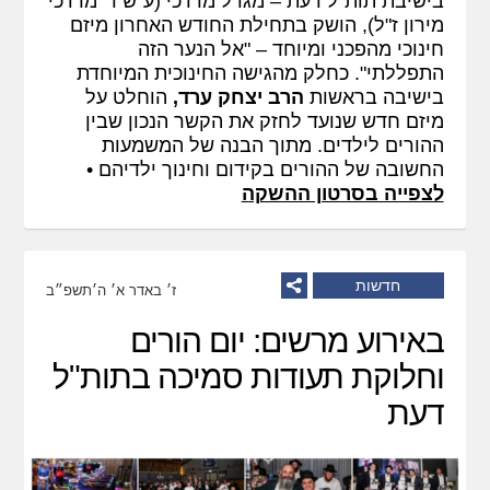
בישיבת תות"ל דעת – מגדל מרדכי (ע"ש ר' מרדכי
מירון ז"ל), הושק בתחילת החודש האחרון מיזם
חינוכי מהפכני ומיוחד – "אל הנער הזה
התפללתי". כחלק מהגישה החינוכית המיוחדת
בישיבה בראשות
הרב יצחק ערד,
הוחלט על
מיזם חדש שנועד לחזק את הקשר הנכון שבין
ההורים לילדים. מתוך הבנה של המשמעות
החשובה של ההורים בקידום וחינוך ילדיהם •
לצפייה בסרטון ההשקה
חדשות
ז׳ באדר א׳ ה׳תשפ״ב
באירוע מרשים: יום הורים
וחלוקת תעודות סמיכה בתות"ל
דעת