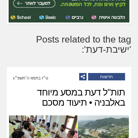
Posts related to the tag
'ישיבת-דעת':
חדשות
ט״ז בתמוז ה׳תשפ״ג
תות"ל דעת במסע מיוחד
באלבניה • תיעוד מסכם