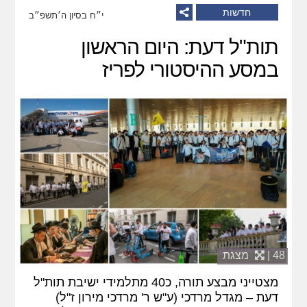
חדשות
י״ח בסיון ה׳תשפ״ב
תות"ל דעת: היום הראשון
במסע ההיסטורי לפריז
48 |
מצגת
מצטייני מבצע תורה, כ40 מתלמידי ישיבת תות"ל
דעת – מגדל מרדכי (ע"ש ר' מרדכי מירון ז"ל)