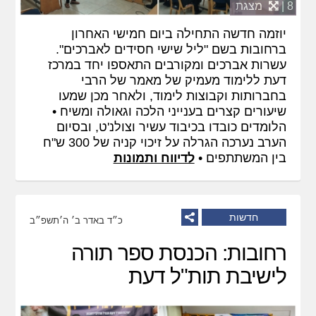
8 |
מצגת
יוזמה חדשה התחילה ביום חמישי האחרון
ברחובות בשם "ליל שישי חסידים לאברכים".
עשרות אברכים ומקורבים התאספו יחד במרכז
דעת ללימוד מעמיק של מאמר של הרבי
בחברותות וקבוצות לימוד, ולאחר מכן שמעו
שיעורים קצרים בענייני הלכה וגאולה ומשיח •
הלומדים כובדו בכיבוד עשיר וצולנ'ט, ובסיום
הערב נערכה הגרלה על זיכוי קניה של 300 ש"ח
בין המשתתפים •
לדיווח ותמונות
חדשות
כ״ד באדר ב׳ ה׳תשפ״ב
רחובות: הכנסת ספר תורה
לישיבת תות"ל דעת