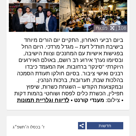
108 |
מצגת
ביום רביעי האחרון, התקיים יום הורים מיוחד
בישיבת תות"ל דעת – מגדל מרדכי. היום החל
בפגישות אישיות עם המחנכים וצוות הישיבה,
ובסיומו נערך אירוע רב רושם, באולם האירועים
היוקרתי "סינקו" ברחובות. את המעמד כיבדו
רבנים ואישי ציבור. בסיום חולקו תעודת הסמכה
בהלכות שבת, תערובות, ברכות הנהנין.
ובמקצועות הקודש – השגחת כשרות, שיפוץ
תפילין, הכשרת כלים לפסח ושוחטי בהמות דקות
• צילום:
מענדי קורנט
•
לדיווח וגלריית תמונות
חדשות
ז׳ בכסלו ה׳תשפ״ג