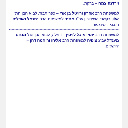
וירדנה צמח
– ברקת.
למשפחת הרב
אהרון ורויטל בן ארי
– כפר תבור, לבוא הבן הת'
אלון
בקשרי השידוכין עב"ג
אסתי
למשפחת הרב
נתנאל ואודליה
ריבני
– סינגפור.
למשפחת הרב
יוסי ומיכל לויטין
– רמלה, לבוא הבן הת'
מנחם
מענדל
עב"ג
צופיה
למשפחת הרב
אליהו ורוחמה דהן
–
ירושלים.