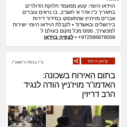
fullscreen
הוידאו היומי: קטע ממעמד חלוקת הדולרים
בתאריך כ"ו אדר א' תשנ"ב, בו נראים עוברים
אברים מויז'ניץ שהתעסקו בסידור דירות
בירושלים ובאשדוד • לקבלת הוידאו היומי ישירות
למכשירך, סמס מכל מקום בעולם ל
972586878009+ •
לצפיה בוידאו
קראון הייטס
ט״ו בכסלו ה׳תשע״ו
בתום האירוח בשכונה:
האדמו"ר מויז'ניץ הודה לנגיד
הרב דריזין