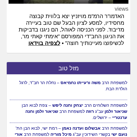
Play
Mute
Settings
PIP
Enter
views
fullscreen
האדמו"ר הרמ"מ מויזניץ יצא בלווית קבוצה
מחסידיו, למסע לציון הבעל שם טוב בעיירה
מז'יבוז'. לפני הכניסה לאוהל, הם ניגנו בדביקות
את הניגון החב"די המפורסם "אימתי קאתי מר,
לכשיפוצו מעיינותיך חוצה" •
לצפיה בוידאו
מזל טוב
למשפחת הרב
משה ורעייתו נחמיאס
– נחלת הר חב"ד, לרגל
הולדת הבת.
למשפחת השלוחים הרב
יצחק וחנה ליפש
– צפת לבוא הבן
שניאור זלמן
עב"ג
רוזה
למשפחת הרב
שניאור זלמן וחנה
ערנטריי
– ירושלים.
למשפחת הרב
אבשלום ועדנה נאמן
– רמת ישי, לבוא הבן הת'
נועם ישי
בקשרי השידוכין עב"ג
מיכל מוריה
למשפחת הרב
אורי