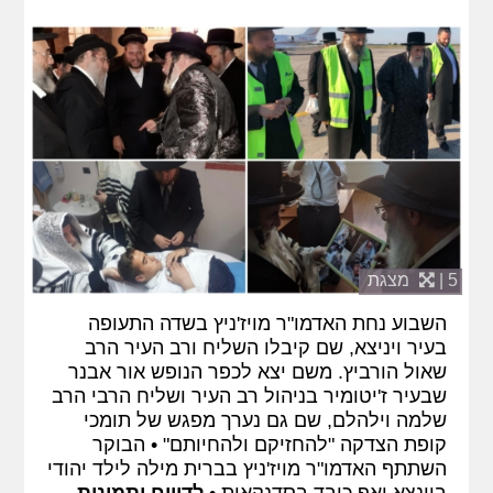
5 |
מצגת
השבוע נחת האדמו"ר מויז'ניץ בשדה התעופה
בעיר ויניצא, שם קיבלו השליח ורב העיר הרב
שאול הורביץ. משם יצא לכפר הנופש אור אבנר
שבעיר ז'יטומיר בניהול רב העיר ושליח הרבי הרב
שלמה וילהלם, שם גם נערך מפגש של תומכי
קופת הצדקה "להחזיקם ולהחיותם" • הבוקר
השתתף האדמו"ר מויז'ניץ בברית מילה לילד יהודי
בוינצא ואף כובד בסדנקאות •
לדיווח ותמונות