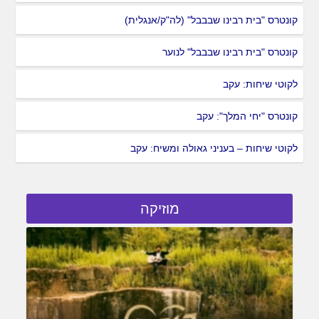
קונטרס "בית רבינו שבבבל" (לה"ק/אנגלית)
קונטרס "בית רבינו שבבבל" לנוער
לקוטי שיחות: עקב
קונטרס "יחי המלך": עקב
לקוטי שיחות – בעניני גאולה ומשיח: עקב
מוזיקה