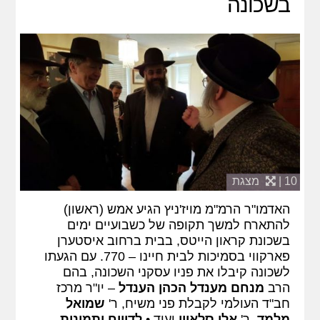
בשכונה
10 |
מצגת
האדמו"ר הרמ"מ מויז'ניץ הגיע אמש (ראשון)
להתארח למשך תקופה של כשבועיים ימים
בשכונת קראון הייטס, בבית ברחוב איסטערן
פארקווי בסמיכות לבית חיינו – 770. עם הגעתו
לשכונה קיבלו את פניו עסקני השכונה, בהם
הרב
מנחם מענדל הכהן הענדל
– יו"ר מרכז
חב"ד העולמי לקבלת פני משיח, ר'
שמואל
מלמד
, ר'
אלי סלאוין
ועוד •
לדיווח ותמונות