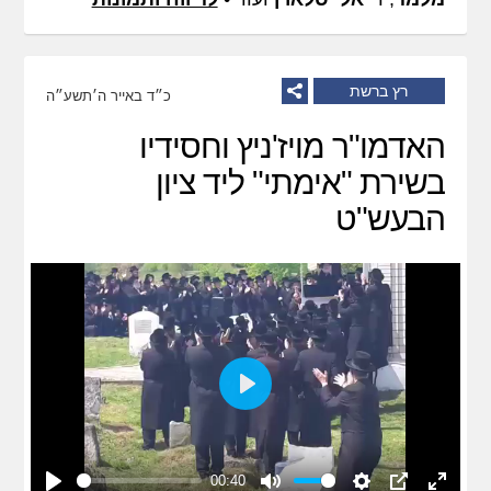
רץ ברשת
כ״ד באייר ה׳תשע״ה
האדמו"ר מויז'ניץ וחסידיו
בשירת "אימתי" ליד ציון
הבעש"ט
Play
00:40