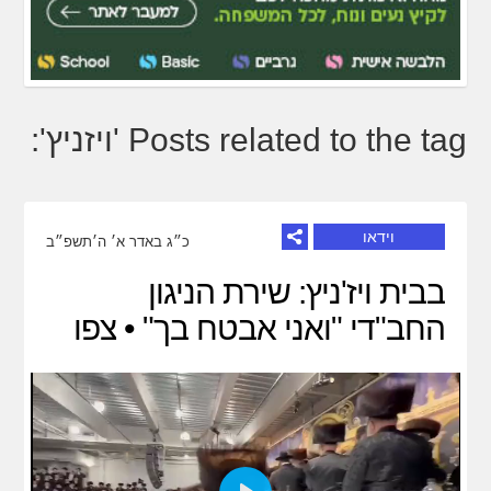
Posts related to the tag 'ויזניץ':
וידאו
כ״ג באדר א׳ ה׳תשפ״ב
בבית ויז'ניץ: שירת הניגון
החב"די "ואני אבטח בך" • צפו