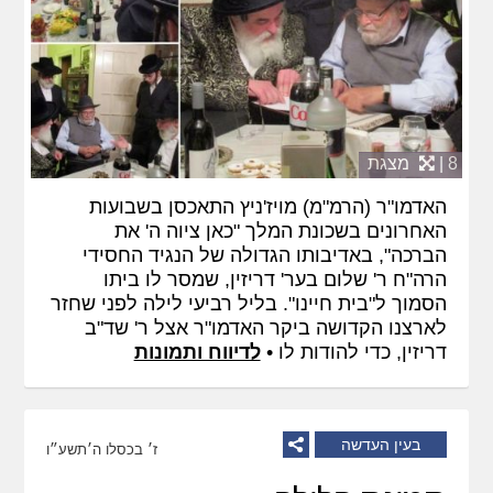
8 |
מצגת
האדמו"ר (הרמ"מ) מויז'ניץ התאכסן בשבועות
האחרונים בשכונת המלך "כאן ציוה ה' את
הברכה", באדיבותו הגדולה של הנגיד החסידי
הרה"ח ר' שלום בער' דריזין, שמסר לו ביתו
הסמוך ל"בית חיינו". בליל רביעי לילה לפני שחזר
לארצנו הקדושה ביקר האדמו"ר אצל ר' שד"ב
דריזין, כדי להודות לו •
לדיווח ותמונות
בעין העדשה
ז׳ בכסלו ה׳תשע״ו