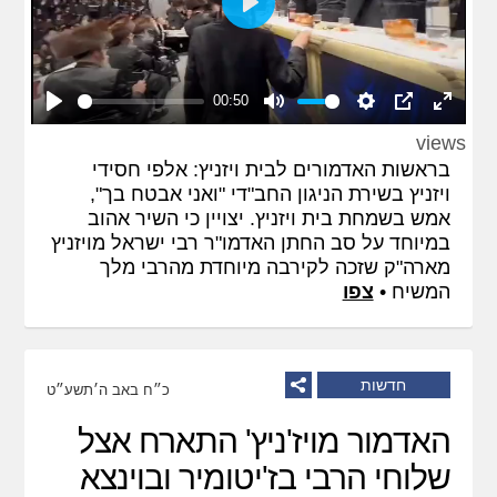
Play
00:50
Play
Mute
Settings
PIP
Enter
views
fullscreen
בראשות האדמורים לבית ויזניץ: אלפי חסידי
ויזניץ בשירת הניגון החב"די "ואני אבטח בך",
אמש בשמחת בית ויזניץ. יצויין כי השיר אהוב
במיוחד על סב החתן האדמו"ר רבי ישראל מויזניץ
מארה"ק שזכה לקירבה מיוחדת מהרבי מלך
המשיח •
צפו
חדשות
כ״ח באב ה׳תשע״ט
האדמור מויז'ניץ' התארח אצל
שלוחי הרבי בז'יטומיר ובוינצא