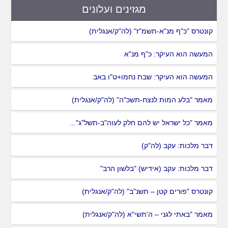
מגזינים ועלונים
קונטרס "כ"ף מנ"א-תשמ"ז" (לה"ק/אנגלית)
המעשה הוא העיקר: כ"ף מנ"א
המעשה הוא העיקר: שבת נחמו+ט"ו באב
מאמר "בלע המות לנצח-תשכ"ה" (לה"ק/אנגלית)
מאמר "כל ישראל יש להם חלק לעוה"ב-תשל"ג"...
דבר מלכות: עקב (לה"ק)
דבר מלכות: עקב (אידיש) "בלשון הרב"
קונטרס "פורים קטן – תשנ"ב" (לה"ק/אנגלית)
מאמר "באתי לגני – ה'תשי"א (לה"ק/אנגלית)