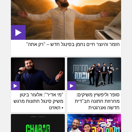
הזמר והיוצר חיים נחמן בסינגל חדש – "רק אתה"
סופר וליפשיץ משיקים:
"מי אדיר": אלעזר ביטון
מחרוזת חתונה חב"דית
משיק סינגל חתונות מרגש
חדשה ואנרגטית
• האזינו