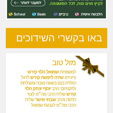
באו בקשרי השידוכים
מזל טוב
למשפחת
שמואל הלוי קירש
ורעייתו
שירה ליפשה קירש
לרגל
הולדת בנם בשעה טובה ומוצלחת
ולזקניהם: הרב
יוסף יצחק הלוי
קירש
שליח הרבי מה״מ לצור
הדסה והרב
שבתי פישר
שליח
הרבי מה״מ לגבעת שמואל