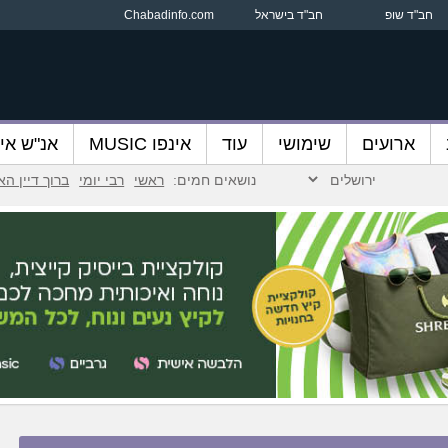
חב"ד שופ
חב"ד בישראל
Chabadinfo.com
ארועים
שימושי
עוד
אינפו MUSIC
אנ"ש אינ
נושאים חמים:
ראשי
רבי יומי
ברוך דיין ה