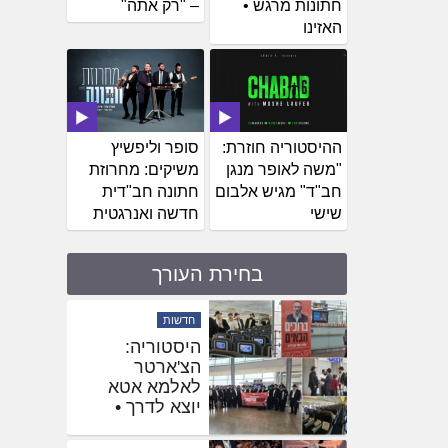
חתונות מרגש •
– "רק אתה"
האזינו
ההיסטוריה חוזרת:
סופר וליפשיץ
"משה לאופר מנגן
משיקים: מחרוזת
חב"ד" מגיש אלבום
חתונה חב"דית
שישי
חדשה ואנרגטית
בחירת העורך
חדשות
שלוחים
באוקראינה
הגיעו לחזק את
השליח
בהאדיטש