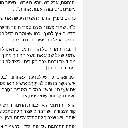
והנהגות, אבל כששומעים עכשיו סיפור ח
מעניינת, יש בזה רעננות אחרת"…
כך גם בעניין החינוך: השגרה עושה את של
ב"ה, שמדי פעם יוצאים ספרי חינוך חדשים
חדשים איך לחנך, וכמו שאומרים בליל הסד
נדרשת עמל רב ויגיעה רבה כדי לחנך.
[יתברך המדור של הרה"ח מנחם מענדל דורו
שמנגיש כל שבוע את נושא החינוך מתוך 
מחודשת ובמחשבה מקורית, וכיצד להוצי
בעבודת החינוך].
ישנו ווארט יפה שקלטו עיניי לאחרונה (בפ
אִישׁ אֲשֶׁר בּוֹ מוּם לֹא יִקְרָב אִישׁ עִוֵּר אוֹ פִסֵּ
אֶת אִשֵּׁי ה'". ורש"י במקום מסביר: "חָרֻם – שֶׁחָ
הָעֵינַיִם, שֶׁכּוֹחֵל שְׁתֵּי עֵינָיו כְּאַחַת".
הרעיון החינוכי הוא: עבודת החינוך דור
קווי העבודה; יש דברים שצריך להסתכל על
אותם, ויש שצריך להסתכל עליהם בעין שמ
אותה התנהגות של אותו ילד – לפעמים צ