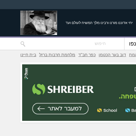
יחי אדוננו מורנו ורבינו מלך המשיח לעולם ועד
פו
אמת
דוב בער הכטמן
כפר חב"ד
מלחמת חרבות ברזל
בית חיינו