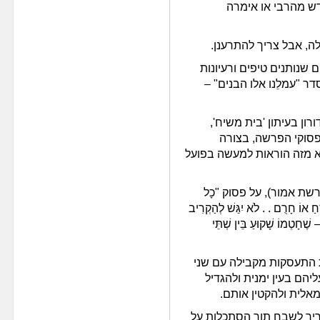
דש מהרבי או אימרה
ה, אבל צריך להתרענן.
 שנותנים טיפים ורעיונות
ר "עמלֵנו אלו הבנים" –
ן בעיתון 'בית משיח',
פסוקי הפרשה, בצורה
א מזה הוראות למעשה בפועל
רשת אמור), על פסוק "כָל
חַ אוֹ חָרֻם . . לֹא יִגַּשׁ לְהַקְרִיב
טְמוֹ שָׁקוּעַ בֵּין שְׁתֵּי
שת התעסקות מקבילה עם שני
יהם בעין ימנית ולהגדיל
אלית ולהקטין אותם.
ריך לשבח תוך הסתכלות על