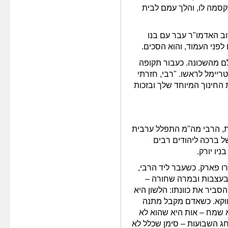
סמה לו, והלך עמם לבית
ב האדמו"ר עבר עם בנו
לפני העמוד, והוא הסכים.
ם מהשכונה. כעבור תקופה
ריימל לראשו. "רבי, חזרתי
החינוך המיוחד שלך ובזכות
ת, הרבי מה"מ התפלל ערבית
ל ברכה ליהודים רבים
ניו יורק.
רו פארק. כשעבר ליד הרבי,
 בעצבות ובמרה שחורה –
סביר את כוונתו: הלשון היא
ווקא. כשאדם מקבל מתנה
 שמח – אות היא שהוא לא
ג השבועות – סימן שכלל לא