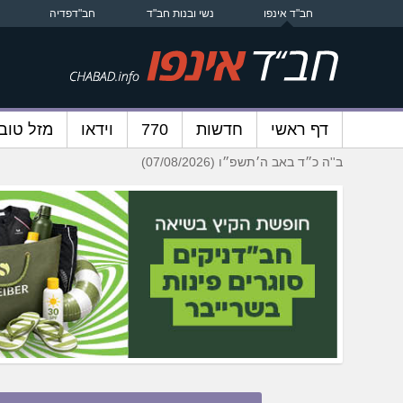
חב"ד אינפו
נשי ובנות חב"ד
חב"דפדיה
דף ראשי
חדשות
770
וידאו
מזל טוב
ב''ה כ״ד באב ה׳תשפ״ו (07/08/2026)