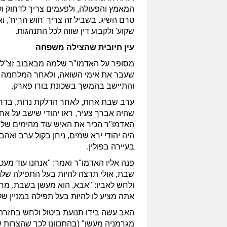
המאמץ והפעולה, ולפעמים צריך לדחוק ו
טרם השיג. בשביל זה צריך 'חוש הריח', ו
שקוע' ולקבוע דין שווה לכל התנהגות.
עין חיובית שהצילה משפחה
מסופר על האדמו"ר שלמה מבאבוב זצ"ל,
שעבר את אימי השואה, ולאחר המלחמה ה
והתיישב בהמשך בשכונת בורו פארק.
ערב שבת אחת, לאחר הדלקת נרות, בדרכו
שהיה אברך צעיר, ראו יהודי שישב על אח
האדמו"ר הכיר את האיש עוד מהימים שלפנ
היה יהודי ירא שמים, ניחן בקול ערב וא
בעיירה בפולין.
פנה אליו האדמו"ר ואמר: "אנחנו עוד מע
שבת, אולי תרצה להיות בעל התפילה שלנו
ולחש לאביו: "אבא, הוא מעשן בשבת, מח
אתה מציע לו להיות בעל תפילה במניין של
האב עשה בידו תנועת ביטול ולחש בחזרה:
מגרמניה מעשן" (בהתכוונו לכך שהצרות 