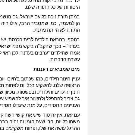
ילד כבר מגיל ינקות מתרגל לשמוע את עש
היסודות של כל התורה שלנו.
במתן תורה נוכח כל עם ישראל. גם הנשמו
הן למעמד, וכמו שמסביר הרבי, אילו היה 
התורה לא הייתה ניתנת.
בנוסף, בהבאת הילדים לבית הכנסת, יש חיז
בעדנו" – בכך שהקב"ה ביקש מבני ישראל 
אמרו שהילדים "ערבים בעדנו". לכן ראוי
עשרת הדברות.
מים שמביאים רעננות
עניין חינוך הילדים, כמו שכתוב ב'היום–יו
הרצופה שלנו. להשקיע בכל יום לפחות ח
חינוך הילדים והילדות. ובפשטות, מכיוון ש
גם צריך להתפלל ולחשוב איך להשפיע על
העניינים החסידים, על מנת שיגדלו חסידי
עם זאת, אין זה סוד שיש את קושי השחי
משהו כל יום, הרי שעם הזמן זה נהיה בבח
ההרגל עושה את שלו, ופחות משקיעים בז