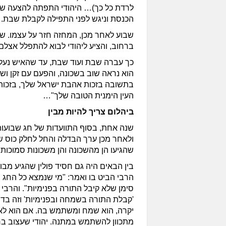
לרדת כל כך)… היהודי התפתה להצעה שק
הכנסת וניגש לפני התפילה לקבלת שבת.
שבוע לאחר מכן, המחזה חזר על עצמו. שו
ברחוב, והציע ליהודי לבוא להתפלל אצלם 
כך עברה שבת ועוד שבת, עד שהאיש נעל
הוא נראה שוב בשכונה, והפעם עם זקן ושט
בתשובה בזכות אהבת ישראל שלך, בזכות 
העין הימנית הטובה שלך"…
ביהלום צריך להיות מבין
שנה אחת, בסוף התוועדות של חג שבועו
ולאחר מכן ערך הבדלה והחל לחלק כוס ש
שהגיעו הן מהשכונה והן משכונות סמוכות ב
בין הבאים היה גם חסיד פולין שהגיע מבו
הרבי הביט בו ואמר: "מי שנמצא כל החג
סימן שלא קיבל התורה בפנימיות". והרבי ה
'קבלת התורה בשמחה ובפנימיות' וזה בד
יקרה, הוא שמח ומשתמש בה. אם הוא לא
מתכוון להשתמש במתנה. יהודי שעצוב בח