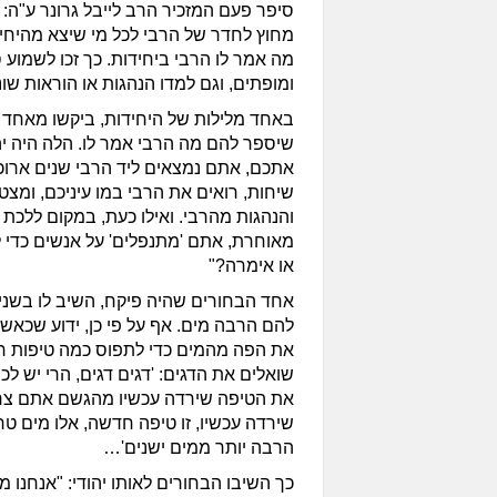
סיפר פעם המזכיר הרב לייבל גרונר ע"ה: 
מחוץ לחדר של הרבי לכל מי שיצא מהיחי
מה אמר לו הרבי ביחידות. כך זכו לשמוע 
ומופתים, וגם למדו הנהגות או הוראות שונ
באחד מלילות של היחידות, ביקשו מאחד 
שיספר להם מה הרבי אמר לו. הלה היה יהוד
אתכם, אתם נמצאים ליד הרבי שנים ארוכ
שיחות, רואים את הרבי במו עיניכם, ומצ
והנהגות מהרבי. ואילו כעת, במקום ללכת 
מאוחרת, אתם 'מתנפלים' על אנשים כדי 
או אימרה?"
אחד הבחורים שהיה פיקח, השיב לו בשנינו
להם הרבה מים. אף על פי כן, ידוע שכאשר
את הפה מהמים כדי לתפוס כמה טיפות ח
שואלים את הדגים: 'דגים דגים, הרי יש לכם
את הטיפה שירדה עכשיו מהגשם אתם צריכ
שירדה עכשיו, זו טיפה חדשה, אלו מים טרי
הרבה יותר ממים ישנים'…
כך השיבו הבחורים לאותו יהודי: "אנחנו 