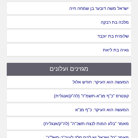
ישראל משה דובער בן שמחה חיה
מלכה בת רבקה
שלומית בת יוכבד
גאיה בת ליאת
מגזינים ועלונים
המעשה הוא העיקר: חודש אלול
קונטרס "כ"ף מנ"א-תשמ"ז" (לה"ק/אנגלית)
המעשה הוא העיקר: כ"ף מנ"א
מאמר "בלע המות לנצח-תשכ"ה" (לה"ק/אנגלית)
מאמר "כל ישראל יש להם חלק לעוה"ב-תשל"ג"...