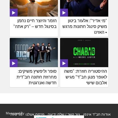
"מי אדיר": אלעזר ביטון
הזמר והיוצר חיים נחמן
משיק סינגל חתונות מרגש
בסינגל חדש – "רק אתה"
• האזינו
ההיסטוריה חוזרת: "משה
סופר וליפשיץ משיקים:
לאופר מנגן חב"ד" מגיש
מחרוזת חתונה חב"דית
אלבום שישי
חדשה ואנרגטית
Managed By
אודות חב"ד אינפו
צור קשר / שלח ידיעה
פרסם אצלנו
מדיניות