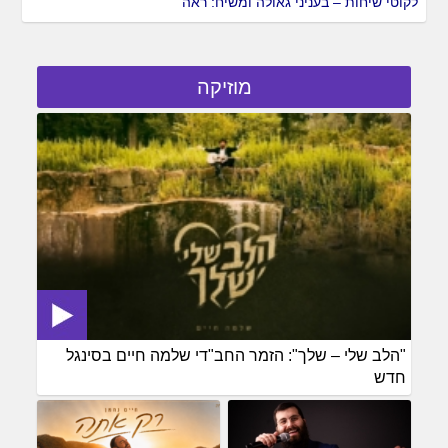
לקוטי שיחות – בעניני גאולה ומשיח: ראה
מוזיקה
"הלב שלי – שלך": הזמר החב"די שלמה חיים בסינגל
חדש