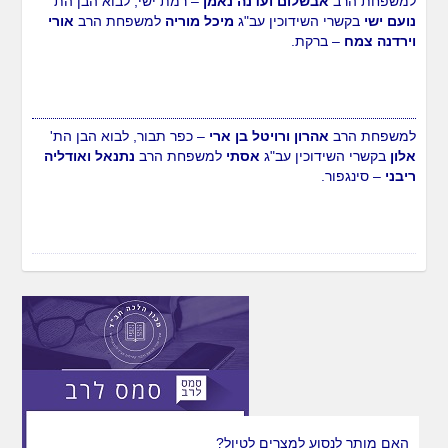
למשפחת הרב
אבשלום ועדנה נאמן
– רמת ישי, לבוא הבן הת'
נועם ישי
בקשרי השידוכין עב"ג
מיכל מוריה
למשפחת הרב
אורי
וירדנה צמח
– ברקת.
למשפחת הרב
אהרון ורויטל בן ארי
– כפר תבור, לבוא הבן הת'
אלון
בקשרי השידוכין עב"ג
אסתי
למשפחת הרב
נתנאל ואודליה
ריבני
– סינגפור.
למשפחת הרב
יוסי ומיכל לויטין
– רמלה, לבוא הבן הת'
מנחם
מענדל
עב"ג
צופיה
למשפחת הרב
אליהו ורוחמה דהן
–
ירושלים.
האם מותר לנסוע למצרים לטיול?