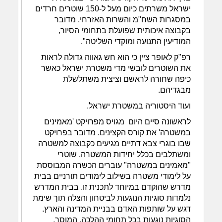
ישראל משרתים כיום מעל ל-150 שוטרים חרדים
במסגרות השח"מ והשרות האזרחי. מדובר
בקבוצה איכותית שפועלת בתחומי הסיור,
המודיעין התנועה ומוקדי השליטה".
רפ"ק לאופר ציין כי הוא חש גאווה גדולה לראות
את השוטרים לובשי מדי משטרת ישראל כאשר
כיפה שחורה לראשם וציצית משתלשלת
מבגדיהם.
ועוד היסטוריה במשטרת ישראל.
לראשונה סיים היום מגויס מפרויקט 'מאמינים
במשטרה' את קורס הקצינים. מדובר בפרויקט
שבו בוגרי צבא דתיים מגיעים כקבוצה למשטרה
ומשתלבים בכלל יחידות המשטרה. שוטרי
"מאמינים במשטרה" עוברים הכשרה המבוססת
על לימודי משטרה בשילוב לימודים תורניים בבית
מדרש שהוקדם במיוחד לתכנית זו. בבית המדרש
נלמדות סוגיות הנוגעות לביטחון והצלה תוך שימת
דגש על שותפות האדם בבניית המדינה והארץ.
הסוגיות נוגעות בכל תחומי ההלכה, המוסר,