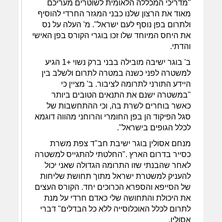
"מדריכי המכללה הלאומית לשוטרים מעריכם
מאוד את הרצון שלנו כבני המגזר החרדי להוסיף
ולתרום בפן נוסף לעם ישראל". מ' העלה על נס
את היחס המיוחד שלו זכו בוגרי הקורס בפן האישי
והדתי.
ב' בוגר ישיבה מובילה בבני ברק נשוי +1 הגיע
למשטרה לפני כשנה במטרה לתרום ולשלב בין
היידע התורני לתרומה לציבור. ב' מציין כי
"במשטרה ישנם את התנאים הטובים ביותר
כאשר בוחרים לשרת בה, וכי ההתחשבות של
סגל הפיקוד הן בפן החומרי והרוחני מהווה דוגמא
לכלל הגופים בישראל".
מנחם אסולין בוגר ישיבת חב"ד צפת משרת
כסייר בדרום הארץ ."החלטתי להתגייס למשטרה
לאחר שהבנתי שזו התרומה הגדולה שאני יכול
להעניק למשטרת ישראל מתוך תחושת שליחות
של הסייפא והספרא הכרוכים יחד. הקורס העצים
את היכולת והתחושה שלי כאדם חרדי על מנת
לתרום לכלל האוכלוסייה ללא כל הבדלים" דברי
אסולין.