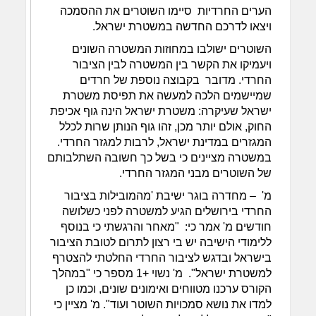
הערים החרדיות סיימו השוטרים את ההסמכה
ויצאו לדרכם החדשה במשטרת ישראל.
השוטרים ישולבו במחוזות המשטרה השונים
ויעמיקו את הקשר בין המשטרה לבין הציבור
החרדי. מדובר בקבוצה נוספת של חרדים
שמיישמים הלכה למעשה את תפיסת משטרת
ישראל שעיקרה: משטרת ישראל הינה גוף אכיפת
החוק, אולם יותר מכן, זהו גוף הנותן שרות לכלל
המגזרים במדינת ישראל, לרבות למגזר החרדי.
במשטרה מציינים כי בשל כך חשובה השתלבותם
של השוטרים מבני המגזר החרדי.
מ' – מחדרה בוגר ישיבת 'מהמובילות בציבור
החרדי בירושלים הגיע למשטרה לפני כשלושה
חודשים מ' אמר כי: "מאחר והרגשתי כי בנוסף
ללימודי הישיבה יש בי רצון לתרום לטובת הציבור
בישראל ובדגש לציבור החרדי החלטתי להצטרף
למשטרת ישראל". מ' נשוי +1 מספר כי "במהלך
הקורס ערכנו מטווחים ואימונים שונים, וכמו כן
למדו את נושא סמכויות השוטר ועוד". מ' מציין כי