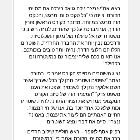
ראש אמ"ש ניצב גילה גזיאל בירכה את מסיימי
הקורס וציינה כי "כל טקס סיום מרגש, והטקס
הזה מרגש במיוחד. מדובר בקורס הראשון פורץ
הדרך, אני מברכת על כך שהחיינו. לנו זה חשוב כי
משטרת ישראל פועלת מול מגוון האוכלוסיות
ודרכיכם נבין יותר את החברה החרדית, השוטרים
הללו הם חלוצי הדרך. נהיה יותר טובים בזכותכם.
אנו רואים בכם שליחי ציבור גם במשטרה וגם
בקהילה".
נציג השוטרים מסיימי הקורס אמר כי: בתורה
נאמר "שפטים ושטרים תתן לך בכל שעריך אשר
השם אלוקיך נתן לך לשבטיך ושפטו את העם
משפט צדק" "המעמד הזה של סיום הקורס
המקצועי ממחיש את הציווי התורני. להיות שוטר זו
זכות שלא כל אחד זוכה בה, אנו שלוחי המצווה.
החיים האמתיים הם ליצור את עצמך. באמונה
ננצח". סיים את דבריו נציג השוטרים
רפ"ק אסף לאופר – ראש חוליית שילוב חרדים
ברך את מסיימי הקורס ואמר: כי "במשטרת