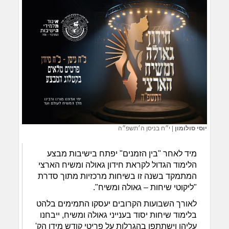
יוסי סולומון
|
י״ח בניסן ה׳תשפ״ה
מיד לאחר "בין הזמנים" יפתח בישיבות מבצע
הלימוד הגדול לקראת חידון גאולה ומשיח הארצי
המתמקד בשנה זו בשיחות מרכזיות מתוך סדרת
"ליקוטי שיחות – גאולה ומשיח".
לאורך השבועות הקרובים יעסקו התמימים בלהט
בלימוד שיחות יסוד בענייני גאולה ומשיח, ייבחנו
עליהן וישתתפו בהגרלות על פריטי קודש מידו הק'