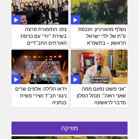
נשלף מהארכיון: הכנסת
צפו: התזמורת פרצה
ס"ת של ילדי ישראל
בשירת "יחי" עם כניסת
הראשון – בתשמ"א
האורחים החב"דיים
"אני פשוט נפעם ממה
וידאו הלילה: אלפים שרים
שאני רואה": מנהל המלון
ניגוני חב"ד ושירי משיח
מדבר לראשונה
בנתניה
מוזיקה