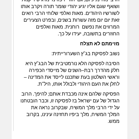
ושואף שגם אליו יגיע יהודי שומר תורה ויקרב אותו
לשורשיו היהודים. מאות ואלפי שלוחי הרבי רואים
זאת יום יום מזה עשרות בשנים, ובפרט הצעירים
המרווים את נפשם רוחנית. מאות ואלפים
החוזרים בתשובה, יעידו על כך.
מזימתם לא תצלח
נשוב לפסיקת בג"ץ השערורייתית:
הסיבה לפסיקה הלא נורמטיבית של הבג"ץ היא
חלק מהדרך רבת–השנים של מייסדי הכפירה
וראשי השלטון בעת שתכננו לייסד את המדינה –
לחלן את העם היהודי ולבולל אותו, היל"ת.
הפסיקה שלהם אינה מכבדת אותם; להיפך. הרוב
הגדול של עם ישראל בז לפסיקה זו, וכבר הובטחנו
על ידי הרבי מלך המשיח, שבקרוב נראה את
המלך המשיח, מלך ביפיו תחזינה עינינו, בקרוב
ממש.