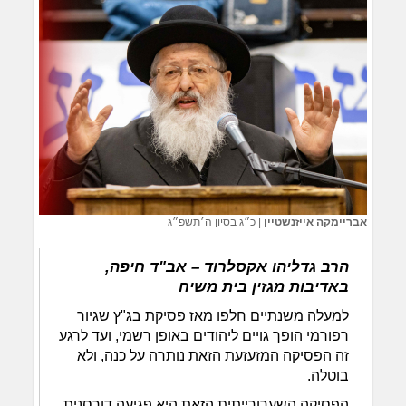
אבריימקה אייזנשטיין
|
כ״ג בסיון ה׳תשפ״ג
הרב גדליהו אקסלרוד – אב"ד חיפה,
באדיבות מגזין בית משיח
למעלה משנתיים חלפו מאז פסיקת בג"ץ שגיור
רפורמי הופך גויים ליהודים באופן רשמי, ועד לרגע
זה הפסיקה המזעזעת הזאת נותרה על כנה, ולא
בוטלה.
הפסיקה השערורייתית הזאת היא פגיעה דורסנית