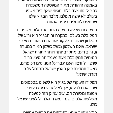
באמונה היהודית מתוך המעטפה המשפטית
כביכול. זהו צעד בלתי הגיוני שאף בית משפט
בעולם לא עשה מעולם, מלבד הבג"ץ שלנו
שהחליט להחליט בעניני אמונה.
פסיקה זו היא לא פסיקה מכוח התנהלות משפטית
המקובלת בעולם. במקרה זה הבג"ץ הוא זרוע של
השלטון שמטרתו לעקור את הדת היהודית מארץ
ישראל. אולם השלטון נכשל כשלון חמור במטרה
זו, ורוב העם מתקרב יותר ויותר לתורת ישראל
הנצחית המקובלת מעת מעמד הר סיני. ברור
שרצון ה' ורצון העם יגבר על המנווטים הכופרים,
כאשר המדינה כאן בארץ ישראל תתנהל על פי
תורת ישראל.
תפקידו העיקרי של בג"ץ הוא לשפוט בסכסוכים
שבין אדם לרעהו, אך לא להביע דעה בעניני
אמונה ומסורת הנטועים עמוק מזה למעלה
משלשת אלפים שנה, מאז התגלה ה' לעיני ישראל
כולו.
בג"ץ מחייב אותנו להזדהות עם קבוצת אנשים