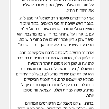
על חורבות העולם הישן", מתוך מטרה להעלים
את היהדות רח"ל.
אני זוכר דברים שאמר הרב ישראל גרוסמן ע"ה,
בעבר ראש ישיבת 'תומכי תמימים' בלוד ומזכיר
מועצת גדולי התורה, שהיה מעורב בניהול מו"מ
עם בן גוריון על שחרור בחורי ישיבה מהצבא. הוא
סיפר שבן גוריון אמר "תעזבו את בחורי הישיבה,
הרי בעוד עשרים שנה לא יוותר אף בחור ישיבה".
אדמו"ר הרש"ב נ"ע כתב לרבה של קישינב הרב
צירלסון הי"ד, מדוע הוא מתנגד בחריפות כה רבה
לתנועה זו, שכן היא מסוכנת יותר מ"תנועת
ההשכלה"; בעוד המשכילים מטרתם המוצהרת
היא עקירת שם ישראל מהעולם, ובשל כך היהודים
ממילא לא יישמעו להם; אך תוכנית הבילויי"ם
רוצה להוות תחליף ליהדות. במקום תורה יקבלו
מדינה, שפה עברית ושלטון עצמאי, וזה מסוכן
יותר.
בדורנו יש לנו מאבק עם הרפורמים המהווים
המשך ל"משכילים". בסידורים שלהם לא מוזכרת