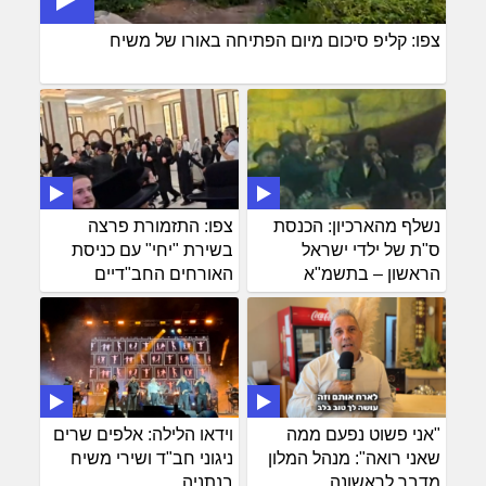
צפו: קליפ סיכום מיום הפתיחה באורו של משיח
נשלף מהארכיון: הכנסת
צפו: התזמורת פרצה
ס"ת של ילדי ישראל
בשירת "יחי" עם כניסת
הראשון – בתשמ"א
האורחים החב"דיים
"אני פשוט נפעם ממה
וידאו הלילה: אלפים שרים
שאני רואה": מנהל המלון
ניגוני חב"ד ושירי משיח
מדבר לראשונה
בנתניה