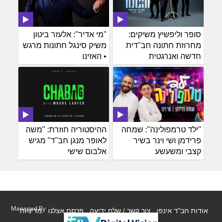
סופר וליפשיץ משיקים:
"מי אדיר": אלעזר ביטון
מחרוזת חתונה חב"דית
משיק סינגל חתונות מרגש
חדשה ואנרגטית
• האזינו
"ילד טרמפולינה": שמחה
ההיסטוריה חוזרת: "משה
פרידמן ושי וינר בשיר
לאופר מנגן חב"ד" מגיש
קצבי ומשעשע
אלבום שישי
Managed By
אודות חב"ד אינפו
צור קשר / שלח ידיעה
פרסם אצלנו
מדיניות