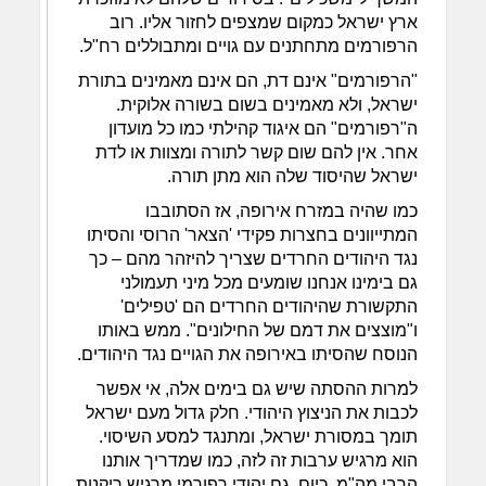
ארץ ישראל כמקום שמצפים לחזור אליו. רוב
הרפורמים מתחתנים עם גויים ומתבוללים רח"ל.
"הרפורמים" אינם דת, הם אינם מאמינים בתורת
ישראל, ולא מאמינים בשום בשורה אלוקית.
ה"רפורמים" הם איגוד קהילתי כמו כל מועדון
אחר. אין להם שום קשר לתורה ומצוות או לדת
ישראל שהיסוד שלה הוא מתן תורה.
כמו שהיה במזרח אירופה, אז הסתובבו
המתייוונים בחצרות פקידי 'הצאר' הרוסי והסיתו
נגד היהודים החרדים שצריך להיזהר מהם – כך
גם בימינו אנחנו שומעים מכל מיני תעמולני
התקשורת שהיהודים החרדים הם 'טפילים'
ו"מוצצים את דמם של החילונים". ממש באותו
הנוסח שהסיתו באירופה את הגויים נגד היהודים.
למרות ההסתה שיש גם בימים אלה, אי אפשר
לכבות את הניצוץ היהודי. חלק גדול מעם ישראל
תומך במסורת ישראל, ומתנגד למסע השיסוי.
הוא מרגיש ערבות זה לזה, כמו שמדריך אותנו
הרבי מה"מ. כיום, גם יהודי רפורמי מרגיש ריקנות