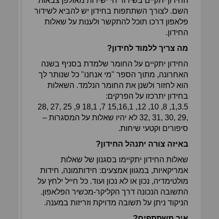
החידון יתקיים בשידור חי ישירות מאולפן צבאות
השם. לצורך השתתפות בחידון יש להביא לשידור
פלאפון דרכו תוכל להתקשר ולענות על שאלות
החידון.
מה צריך ללמוד לחידון?
החידון יתקיים על החומר שלמדת בסניף בשנה
האחרונה, מתוך הספר "מי אנחנו" כל שנותר לך
הוא לחזור ולשנן את החומר הנלמד. השאלות
בחידון יתרכזו על הפרקים:
1,3.5, 8, 10, 12, 15,16,1 7, 18,1 9, 25 ,27 ,28
,29 ,30 ,31 ,32 לא יהיו שאלות על המסגרות –
סיפורים וקטעי שיחות.
באיזה צורה יתנהל החידון?
שאלות החידון יתקיימו בסגנון של שאלות
אמריקאיות, במגוון אמצעים: חידותמונה, חידות
מולטימדיה, נכון או לא נכון ועוד. כל חייל ילחץ על
התשובה הנכונה דרך הקליקר-מכשיר הפלאפון.
הניקוד ניתן על תשובה מדויקת וזריזות במענה.
איך משתתפים?