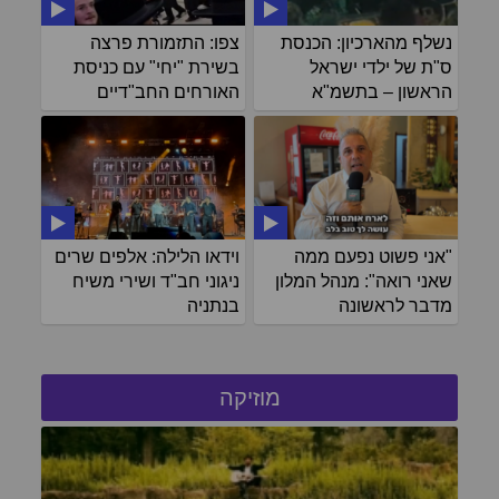
נשלף מהארכיון: הכנסת
צפו: התזמורת פרצה
ס"ת של ילדי ישראל
בשירת "יחי" עם כניסת
הראשון – בתשמ"א
האורחים החב"דיים
"אני פשוט נפעם ממה
וידאו הלילה: אלפים שרים
שאני רואה": מנהל המלון
ניגוני חב"ד ושירי משיח
מדבר לראשונה
בנתניה
מוזיקה