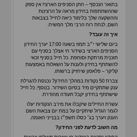
בתואר הנכסף – חתן הסניפים הארצי! אין ספק
שההשתתפות בחידון מראה על הרצינות
וההשקעה שלך בלימוד כיאה לחייל בצבאות
השם, לנחת רוח הרבי מלך המשיח.
איך זה עובד?
ביום שלישי י״ב תמוז בשעה 17:00 יערך החידון
הסניפים הארצי בשידור חי אצלך בסניף עם
תוכנית מרתקת וסוחפת. כל חייל בסניף זכאי
להשתתף בחידון ולענות על השאלות באמצעות
קליקר – פלאפון שיחזיק ברשותו.
צברת 50 נקודות במהלך החידון? נכנסת להגרלת
ענק שתתקיים מיד בסיום השידור. בנוסף, כל חייל
שישתתף בחידון יקבל תעודה מהודרת.
עשרת החיילים שיקבלו את מירב הנקודות יעלו
לגמר הגדול שיתקיים על במת יום צבאות השם
הענק ויערך בג׳ כסלו תשפ״ו בבנייני האומה.
מה חשוב לדעת לפני החידון?