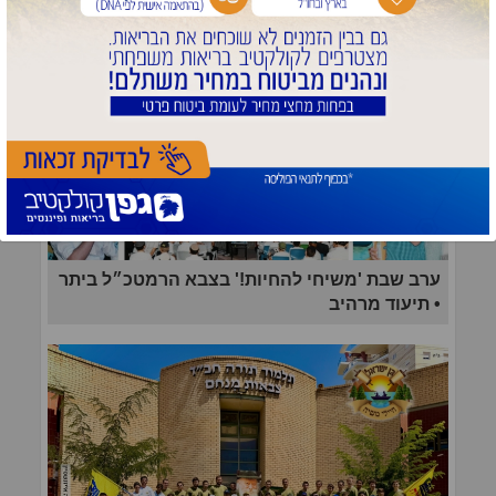
ערב שבת 'משיחי להחיות!' בצבא הרמטכ״ל ביתר
• תיעוד מרהיב