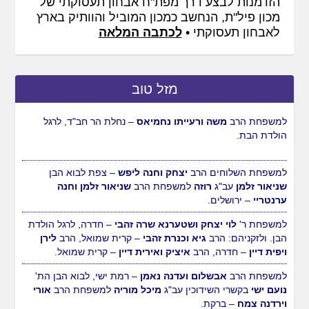
הזדמנות לבצע דרך מפת"ח אבחון תעסוקתי של
מכון פיל"ת, הנחשב כמכון המוביל והוותיק בארץ
לאבחון תעסוקתי •
לכתבה המלאה
מזל טוב
למשפחת הרב
יוסי ומיכל לויטין
– רמלה, לבוא הבן הת'
מנחם
מענדל
עב"ג
צופיה
למשפחת הרב
אליהו ורוחמה דהן
–
ירושלים.
למשפחת הרב
משה ורעייתו נחמיאס
– נחלת הר חב"ד, לרגל
הולדת הבת.
למשפחת השלוחים הרב
יצחק וחנה ליפש
– צפת לבוא הבן
שניאור זלמן
עב"ג
רוזה
למשפחת הרב
שניאור זלמן וחנה
ערנטריי
– ירושלים.
למשפחת ר'
לוי יצחק ושטערנא שרה זהבי
– חדרה, לרגל הולדת
הבן. ולזקניהם: הרב
גיא וכנרת זהבי
– קרית שמואל, הרב
לירן
ויפית דיין
– חדרה, הרב
איציק ואירית דיין
– קרית שמואל.