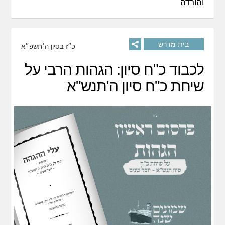
והורדה
בית מדרש
כ״ז בסיון ה׳תשפ״א
לכבוד כ"ח סיון: הגהות הרבי על
שיחת כ"ח סיון ה'תנש"א