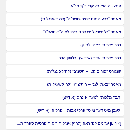
המעשה הוא העיקר: כ"ף מנ"א
מאמר "בלע המות לנצח-תשכ"ה" (לה"ק/אנגלית)
מאמר "כל ישראל יש להם חלק לעוה"ב-תשל"ג"...
דבר מלכות: ראה (לה"ק)
דבר מלכות: עקב (אידיש) "בלשון הרב"
קונטרס "פורים קטן – תשנ"ב" (לה"ק/אנגלית)
מאמר "באתי לגני – ה'תשי"א (לה"ק/אנגלית)
"דבר מלכות" לנוער: פינחס (אידיש)
"לעבן מיט דער צייט" פרקי אבות – פרק ה' (אידיש)
[LINK] עלונים לפ' ראה (לה"ק אנגלית רוסית פרסית ספרדית...