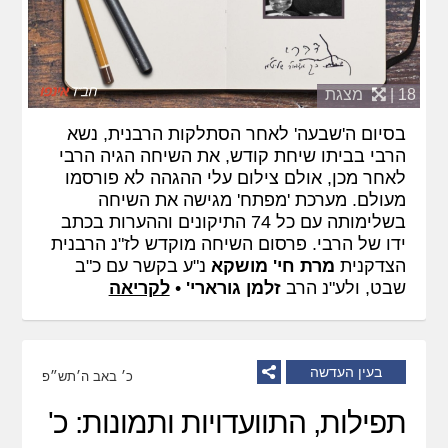
18 |
מצגת
בסיום ה'שבעה' לאחר הסתלקות הרבנית, נשא
הרבי בביתו שיחת קודש, את השיחה הגיה הרבי
לאחר מכן, אולם צילום עלי ההגהה לא פורסמו
מעולם. מערכת 'מפתח' מגישה את השיחה
בשלימותה עם כל 74 התיקונים וההערות בכתב
ידו של הרבי. פרסום השיחה מוקדש לז"נ הרבנית
הצדקנית
מרת חי' מושקא
נ"ע בקשר עם כ"ב
שבט, ולע"נ הרב
זלמן גורארי'
•
לקריאה
בעין העדשה
כ׳ באב ה׳תש״פ
תפילות, התוועדויות ותמונות: כ'