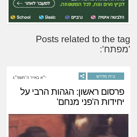
Posts related to the tag
'מפתח':
בית מדרש
י״א באייר ה׳תשפ״ג
פרסום ראשון: הגהות הרבי על
יחידות ה'פני מנחם'