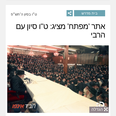
בית מדרש
ט״ו בסיון ה׳תש״פ
אתר 'מפתח' מציג: ט"ו סיון עם
הרבי
הגדלה