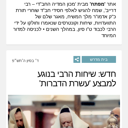
אתר
'מפתח'
מבית 'מכון המדיה החב"די – רבי
דרייב', שמח להגיש לאלפי חסידי חב"ד שוחרי תורת
כ"ק אדמו"ר מלך המשיח, מאגר שלם של
התוועדויות, שיחות וקונטרסים שנאמרו וחולקו על ידי
הרבי לכבוד ט"ו סיון, במהלך השנים •
לכניסה למדור
המיוחד
בית מדרש
ד׳ בסיון ה׳תש״פ
חדש: שיחות הרבי בנוגע
למבצע 'עשרת הדברות'