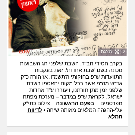
2 |
מצגת
בקרב חסידי חב"ד, השבת שלפני חג השבועות
מכונה בשם 'שבת אחדות'. זאת בעקבות
התוועדות ש"פ בחוקותי ה'תשמ"ו, אז הורה כ"ק
אד"ש מה"מ אשר בכל מקום יתאספו בשבת
שלפני זמן מתן תורתנו, ויעוררו ע"ד אחדות
ישראל. לקראת ש"פ במדבר – מערכת מפתח
מפרסמים –
בפעם הראשונה
– צילום כתי"ק
עלי-ההגהה המלאים מאותה שיחה •
לדיווח
המלא