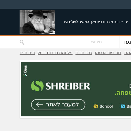
יחי אדוננו מורנו ורבינו מלך המשיח לעולם ועד
פו
אמת
דוב בער הכטמן
כפר חב"ד
מלחמת חרבות ברזל
בית חיינו