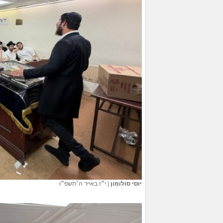
יוסי סולומון
|
י״ז באייר ה׳תשפ״ו