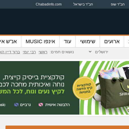
חב"ד שופ
חב"ד בישראל
Chabadinfo.com
ארועים
שימושי
עוד
אינפו MUSIC
אנ"ש אינ
נושאים חמים:
ראשי
רבי יומי
ברוך דיין ה