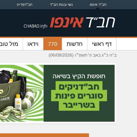
חב"ד אינפו
נשי ובנות חב"ד
חב"דפדיה
דף ראשי
חדשות
770
וידאו
מזל טוב
ב''ה כ״ג באב ה׳תשפ״ו (06/08/2026)