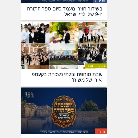
חדשות
בשידור חוזר: מעמד סיום ספר התורה
ה-9 של ילדי ישראל
גאולה ומשיח
שבת סוחפת ובלתי נשכחת בקעמפ
'אורו של משיח'
מיוחד