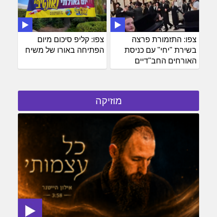
צפו: התזמורת פרצה
צפו: קליפ סיכום מיום
בשירת "יחי" עם כניסת
הפתיחה באורו של משיח
האורחים החב"דיים
מוזיקה