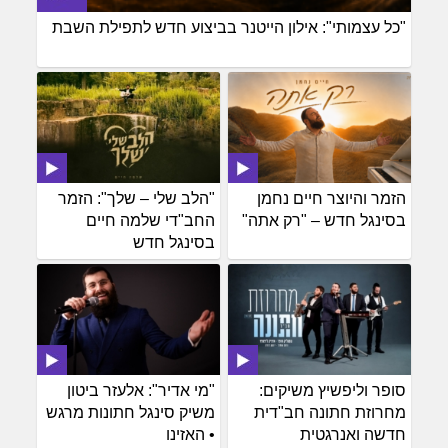
"כל עצמותי": אילון הייטנר בביצוע חדש לתפילת השבת
הזמר והיוצר חיים נחמן
"הלב שלי – שלך": הזמר
בסינגל חדש – "רק אתה"
החב"די שלמה חיים
בסינגל חדש
סופר וליפשיץ משיקים:
"מי אדיר": אלעזר ביטון
מחרוזת חתונה חב"דית
משיק סינגל חתונות מרגש
חדשה ואנרגטית
• האזינו