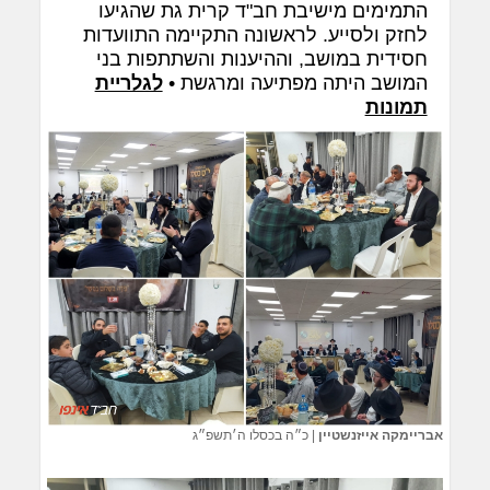
התמימים מישיבת חב"ד קרית גת שהגיעו
לחזק ולסייע. לראשונה התקיימה התוועדות
חסידית במושב, וההיענות והשתתפות בני
המושב היתה מפתיעה ומרגשת •
לגלריית
תמונות
אבריימקה אייזנשטיין
|
כ״ה בכסלו ה׳תשפ״ג