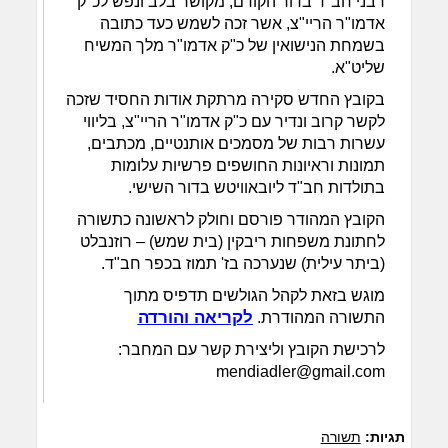
רבני חב"ד בדור הקודם, מקושר בלב ונפש לכ"ק
אדמו"ר הריי"צ, אשר זכה לשמש כעד כתובה
בשמחת הנישואין של כ"ק אדמו"ר מלך המשיח
שליט"א.
בקובץ החדש סקירה מרתקת אודות החסיד שזכה
לקשר קרוב ונדיר עם כ"ק אדמו"ר הריי"צ, בליווי
עשרות רבות של מסמכים אותנטיים, מכתבים,
תמונות וראיונות החושפים פרשיות עלומות
בתולדות חב"ד ליובאוויטש בדור השישי.
הקובץ המהודר פורסם וחולק לראשונה כתשורה
לחתונת משפחות ריבקין (בית שמש) – רוזנבלט
(ביתר עילית) שנערכה בז' תמוז בכפר חב"ד.
מוגש בזאת לקהל הגולשים תדפיס מתוך
לקריאה והורדה
התשורה המהודרת.
לרכישת הקובץ וליצירת קשר עם המחבר:
mendiadler@gmail.com
תגיות:
תשורה