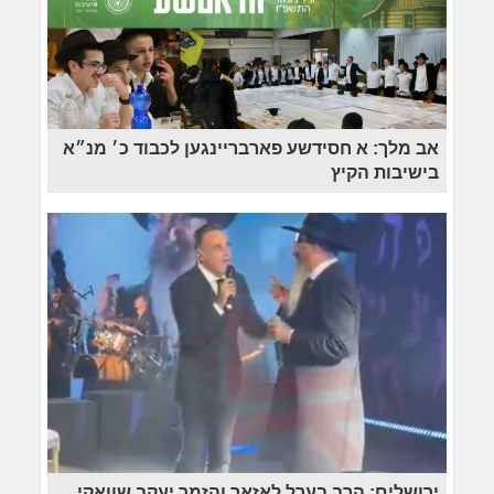
אב מלך: א חסידשע פארבריינגען לכבוד כ׳ מנ״א
בישיבות הקיץ
ירושלים: הרב בערל לאזאר והזמר יעקב שוואקי