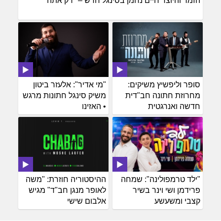
הזמר והיוצר חיים נחמן בסינגל חדש – "רק אתה"
סופר וליפשיץ משיקים:
"מי אדיר": אלעזר ביטון
מחרוזת חתונה חב"דית
משיק סינגל חתונות מרגש
חדשה ואנרגטית
• האזינו
"ילד טרמפולינה": שמחה
ההיסטוריה חוזרת: "משה
פרידמן ושי וינר בשיר
לאופר מנגן חב"ד" מגיש
קצבי ומשעשע
אלבום שישי