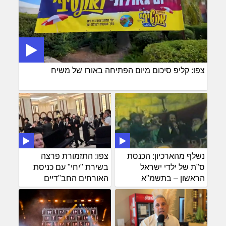
צפו: קליפ סיכום מיום הפתיחה באורו של משיח
נשלף מהארכיון: הכנסת
צפו: התזמורת פרצה
ס"ת של ילדי ישראל
בשירת "יחי" עם כניסת
הראשון – בתשמ"א
האורחים החב"דיים