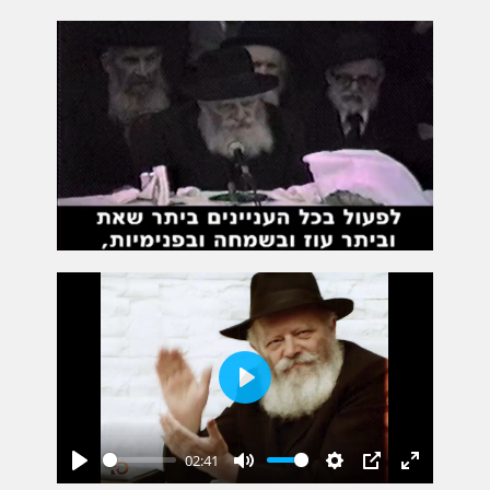
Play
02:41
Play
Mute
Settings
PIP
Enter