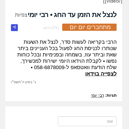
[/video]]
fullscreen
לנצל את הזמן עד החג • רבי יומי
צפיות
מתחברים יום יום
2751 וידאו
הרבי בקריאה לעשות סדר, לנצל את השעות
שנותרו לכניסת החג לפעול בכל העניינים ביתר
שאת וביתר עוז, בשמחה ובפנימיות ובכל כוחות
נפשו • לקבלת הוידאו היומי ישירות למכשירך,
שלח הודעת וואטסאפ ל-058-6878009 •
לצפייה בוידאו
ג׳ בסיון ה׳תשפ״ו
תגיות:
רבי יומי