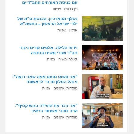
עם כניסת האורחים החב"דיים
רץ ברשת
צפיות
נשלף מהארכיון: הכנסת ס"ת של
ילדי ישראל הראשון – בתשמ"א
ארכיון
צפיות
וידאו הלילה: אלפים שרים ניגוני
חב"ד ושירי משיח בנתניה
גאולה ומשיח
צפיות
"אני פשוט נפעם ממה שאני רואה":
מנהל המלון מדבר לראשונה
מוסדות וארגונים
צפיות
"אני זוכר את הועידה בגוש קטיף":
הרב כוכבי משחזר בראיון
מוסדות וארגונים
צפיות