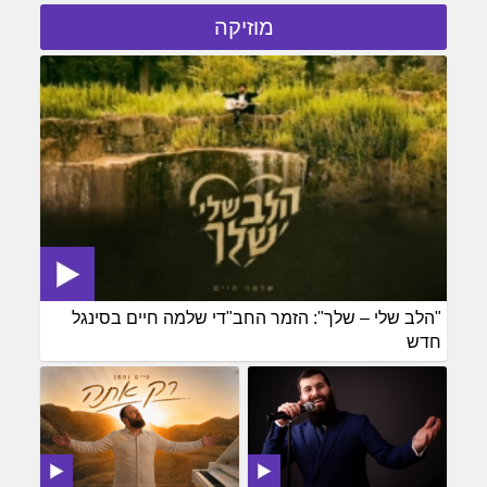
מוזיקה
"הלב שלי – שלך": הזמר החב"די שלמה חיים בסינגל
חדש