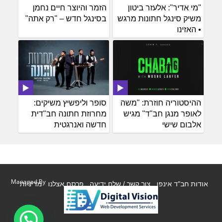
"מי אדיר": אלעזר ביטון
הזמר והיוצר חיים נחמן
משיק סינגל חתונות מרגש
בסינגל חדש – "רק אתה"
• האזינו
ההיסטוריה חוזרת: "משה
סופר וליפשיץ משיקים:
לאופר מנגן חב"ד" מגיש
מחרוזת חתונה חב"דית
אלבום שישי
חדשה ואנרגטית
Managed By
אודות חב"ד אינפו
צור קשר / שלח ידיעה
פרסם אצלנו
מדיניות