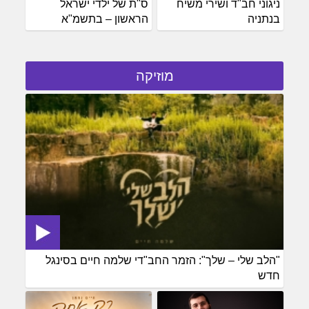
ניגוני חב"ד ושירי משיח
ס"ת של ילדי ישראל
בנתניה
הראשון – בתשמ"א
מוזיקה
"הלב שלי – שלך": הזמר החב"די שלמה חיים בסינגל
חדש