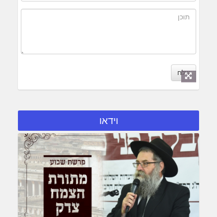
שלח
וידאו