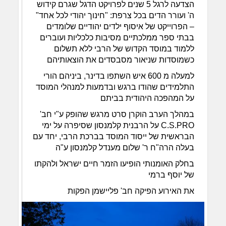
הצדעה לרגל 5 שנים לפרויקט הדגל שגרם קידוש
ה' ועורר הדים בכל צרפת: "חינוך יהודי לכל אחד"
– הפרוייקט של איסוף ילדים יהודיים שלומדים
בבתי ספר ממלכתיים מסיבות כלכליות ועוברים
ללמוד במוסד הקדוש של הרבי ללא תשלום
כשמוסדות שניאור מסבסדים את הוצאותיהם
למעלה מ 600 איש השתפו בדינר, ביניהם הורי
התלמידים שהודו ברגש ובדמעות למנהלי המוסד
על המהפכה היהודית בביתם
במהלך הערב הוקרן סרט מרגש שהופק ע"י חב'
C.S.PRO על הרבנית קלמנסון שסיפרה על ימי
הבראשית של ייסוד המוסד בברכת הרבי, יחד עם
בעלה הרה"ח ר' שלום מענדל קלמנסון ע"ה
בחלק האומנותי הופיעו הזמר חיים ישראל ולהקתו
של יוסף ברמי
את האירוע הפיקה חב' פליישמן הפקות