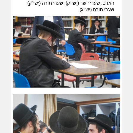
האדם, שערי יושר (ישי"ק), שערי תורה (ישי"ק)
שערי תורה (ישי:ג).