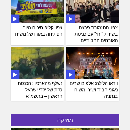
צפו: התזמורת פרצה
צפו: קליפ סיכום מיום
בשירת "יחי" עם כניסת
הפתיחה באורו של משיח
האורחים החב"דיים
וידאו הלילה: אלפים שרים
נשלף מהארכיון: הכנסת
ניגוני חב"ד ושירי משיח
ס"ת של ילדי ישראל
בנתניה
הראשון – בתשמ"א
מוזיקה