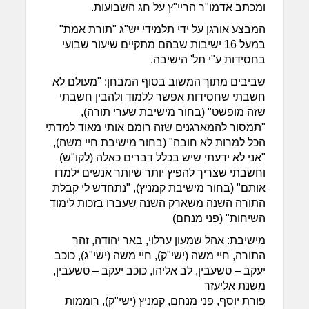
ומכתב אדמו"ר הריי"ץ על חג השבועות.
המבצע אורגן על ידי תלמידי יש"ג "תורת אמת"
במעל 16 ישיבות שבהם מתקיים שיעור שבועי
בחסידות ע"י תל' הישיבה.
שביבים מתוך המשוב בסוף המבחן: "מעולם לא
חשבתי שחסידות אפשר ללמוד ולהבין חשבתי
שזה מופשט" (בחור מישיבת שערי תורה),
"תמסור להמארגנים שזה רומם אותי מאוד למדתי
הכל למרות לא חובה" (בחור מישיבת חיי משה),
"אני לא ידעתי שיש בכלל דברים כאלה (לקו"ש)
וחשבתי שצריך להפיץ יותר שיותר אנשים ילמדו
אותם" (בחור מישיבת קמניץ), "נתחדש לי קבלת
התורה השנה משארק השנה שעברו בזכות לימוד
השיחות" (פני מנחם)
מישיבת: אהל שמעון ערלוי, באר יהודה, זהר
התורה, חיי משה (ישי"ק), חיי משה (ישי"ג), כוכב
יעקב – טשעבין, לב אליהו, כוכב יעקב – טשעבין,
משנת אליעזר
פורת יוסף, פני מנחם, קמניץ (ישי"ק), רוממות