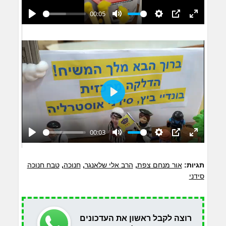
00:05
Play
Mute
Settings
PIP
Enter
fullscreen
Play
00:03
Play
Mute
Settings
PIP
Enter
fullscreen
תגיות:
אור מנחם צפת
,
הרב אלי שלאנגר
,
חנוכה
,
טבח חנוכה
סידני
רוצה לקבל ראשון את העדכונים