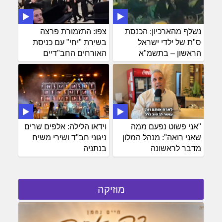
נשלף מהארכיון: הכנסת
צפו: התזמורת פרצה
ס"ת של ילדי ישראל
בשירת "יחי" עם כניסת
הראשון – בתשמ"א
האורחים החב"דיים
"אני פשוט נפעם ממה
וידאו הלילה: אלפים שרים
שאני רואה": מנהל המלון
ניגוני חב"ד ושירי משיח
מדבר לראשונה
בנתניה
מוזיקה