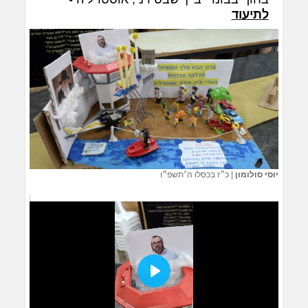
לתיעוד
יוסי סולומון
|
כ״ז בכסלו ה׳תשפ״ו
Play