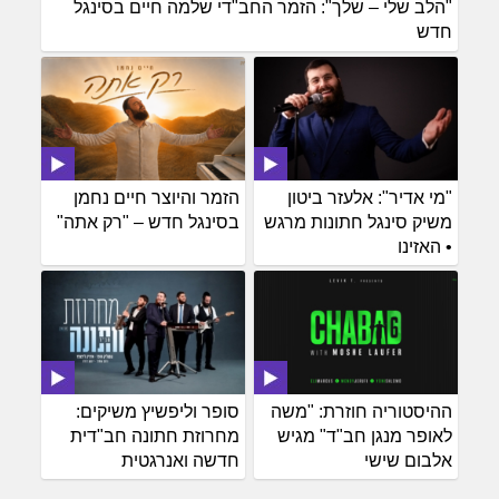
"הלב שלי – שלך": הזמר החב"די שלמה חיים בסינגל
חדש
"מי אדיר": אלעזר ביטון
הזמר והיוצר חיים נחמן
משיק סינגל חתונות מרגש
בסינגל חדש – "רק אתה"
• האזינו
ההיסטוריה חוזרת: "משה
סופר וליפשיץ משיקים:
לאופר מנגן חב"ד" מגיש
מחרוזת חתונה חב"דית
אלבום שישי
חדשה ואנרגטית