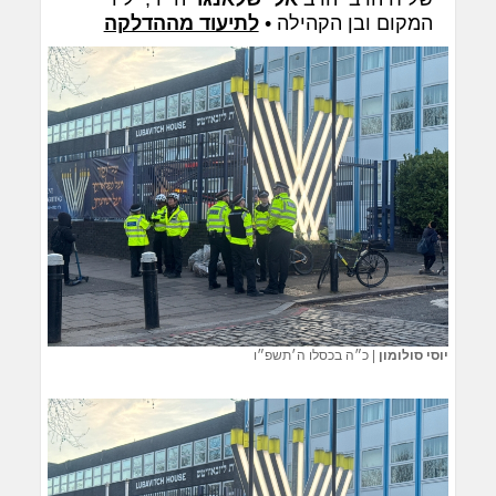
המקום ובן הקהילה •
לתיעוד מההדלקה
יוסי סולומון
|
כ״ה בכסלו ה׳תשפ״ו