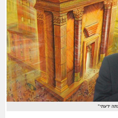
תה ידעתי"