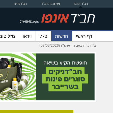
חב"ד אינפו
נשי ובנות חב"ד
חב"דפדיה
דף ראשי
חדשות
770
וידאו
מזל טוב
ב''ה כ״ה באב ה׳תשפ״ו (07/08/2026)