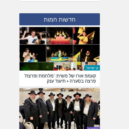
חדשות חמות
גן ישראל
קעמפ אורו של משיח: 'מלחמת ופרצת'
פרצה בסערה • תיעוד ענק