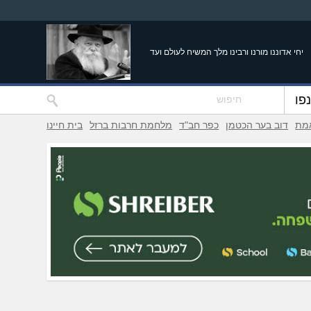
יחי אדוננו מורנו ורבינו מלך המשיח לעולם ועד
פו
אמת
דוב בער הכטמן
כפר חב"ד
מלחמת חרבות ברזל
בית חיינו