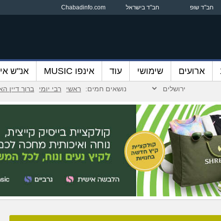
חב"ד שופ
חב"ד בישראל
Chabadinfo.com
ארועים
שימושי
עוד
אינפו MUSIC
אנ"ש אינ
נושאים חמים:
ראשי
רבי יומי
ברוך דיין ה