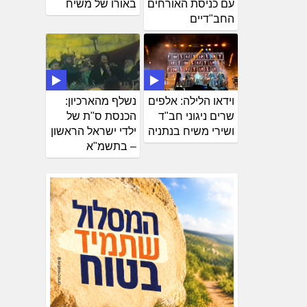
עם כניסת האורחים
באורו של משיח
החב"דיים
וידאו הלילה: אלפים
נשלף מהארכיון:
שרים ניגוני חב"ד
הכנסת ס"ת של
ושירי משיח בנתניה
ילדי ישראל הראשון
– בתשמ"א