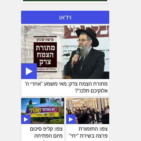
וידאו
מתורת הצמח צדק: מאי משמע "אחרי ה'
אלוקיכם תלכו"?
צפו: התזמורת
צפו: קליפ סיכום
פרצה בשירת "יחי"
מיום הפתיחה