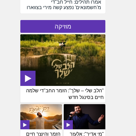
אמרו תהילים: חייל חב"די
מ'חשמונאים' נפצע קשה מירי בצווארו
מוזיקה
"הלב שלי – שלך": הזמר החב"די שלמה
חיים בסינגל חדש
"מי אדיר": אלעזר
הזמר והיוצר חיים