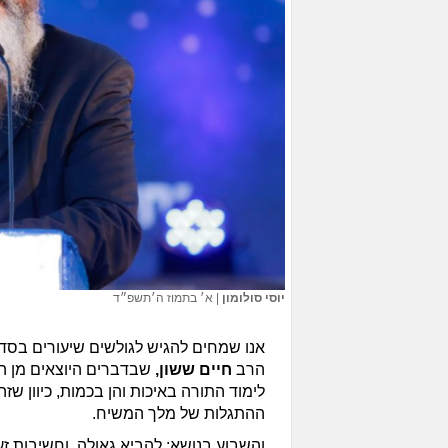
יוסי סולומון
|
א׳ בתמוז ה׳תשפ״ד
אנו שמחים להגיש לגולשים שיעורים בסד
הרב
חיים ששון,
שבדברים היוצאים מן ה
לימוד התורה באיכות והן בכמות, כיוון ש
ההתגלות של מלך המשיח.
והשבוע בנושא: להביא גאולה, וחשיבות זע