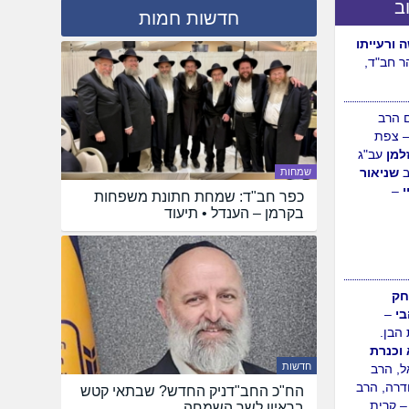
ב
חדשות חמות
ורעייתו
ר חב"ד,
 הרב
שמחות
 צפת
כפר חב"ד: שמחת חתונת משפחות
למן
עב"ג
בקרמן – הענדל • תיעוד
שניאור
י
–
חק
חדשות
בי
–
הבן.
הח"כ החב"דניק החדש? שבתאי קטש
וכנרת
בראיון לשר השמחה