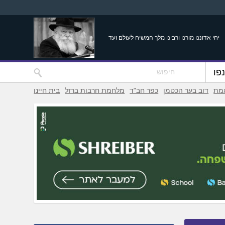
יחי אדוננו מורנו ורבינו מלך המשיח לעולם ועד
פו
אמת
דוב בער הכטמן
כפר חב"ד
מלחמת חרבות ברזל
בית חיינו