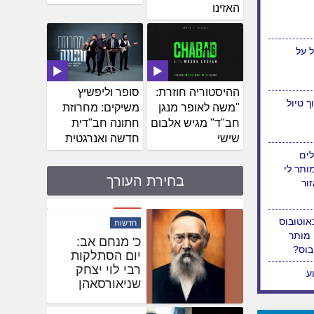
האזינו
 על
ההיסטוריה חוזרת:
סופר וליפשיץ
 טיול
"משה לאופר מנגן
משיקים: מחרוזת
חב"ד" מגיש אלבום
חתונה חב"דית
שישי
חדשה ואנרגטית
לים
ותר לי
בחירת העורך
ור
מיוחד
אוטובוס
שהחיינו: עם
 מותר
ישראל יתאחד
בוס?
בהכנסת ס"ת
ה-9 של ילדי
ישראל • הלו"ז
חדשות