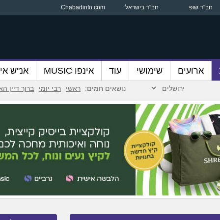
חב"ד שופ
חב"ד בישראל
Chabadinfo.com
ארועים
שימושי
עוד
אינפו MUSIC
אנ"ש אינ
נושאים חמים:
ראשי
רבי יומי
ברוך דיין ה