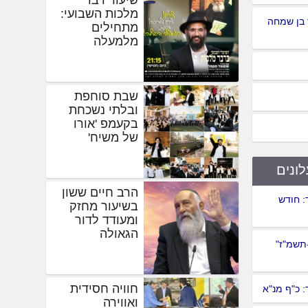
מלכות השבועי:
 בן שמחה
מתחילים
מלמעלה
שבת סוחפת
ובלתי נשכחת
בקעמפ 'אורו
של משיח'
לונים
הרב חיים ששון
: חודש
בשיעור מחזק
ומעודד לדור
הגאולה
-תשמ"ז"
חוויה חסידית
 כ"ף מנ"א
ואווירה