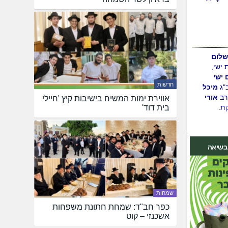
, הרב
רה, הרב
 קרית
חדשות
לום
ישי,
אווירת ימות המשיח בישיבות קיץ 'חיילי
בית דוד'
 ישי
ב"ג
מיכל
ב
אורי
ת.
ון ורויטל
שמחות
, לבוא
כפר חב"ד: שמחת חתונת משפחות
י
אשכנזי – קוט
י
אל