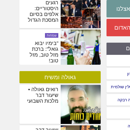
אטרקציות
צלנו
והכותל: תיעוד
ענק מאורו של
משיח
האדום
חדשות
רגעים
היסטוריים:
ם
אלפים בסיום
המסכת הגדול
בעולם
ן
גאולה ומשיח
סלין שולמית
רואים גאולה •
שיעור דבר
ה רבקה
מלכות השבועי
ה
שיעור דבר