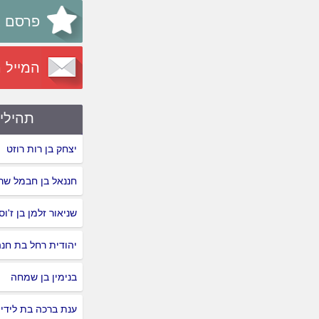
פרסם א
המייל 
תהילי
יצחק בן רות רוזט
חננאל בן חבמל שרו
שניאור זלמן בן ז'ו
יהודית רחל בת חנ
בנימין בן שמחה
ענת ברכה בת לידי