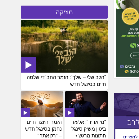
נגפור.
מוזיקה
 ומיכל
א הבן
עב"ג
ב
אליהו
לים.
"הלב שלי – שלך": הזמר החב"די שלמה
חיים בסינגל חדש
"מי אדיר": אלעזר
הזמר והיוצר חיים
ביטון משיק סינגל
נחמן בסינגל חדש
חתונות מרגש •
– "רק אתה"
 למצרים