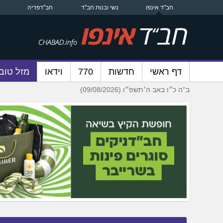
חב"ד אינפו
נשי ובנות חב"ד
חב"דפדיה
דף ראשי
חדשות
770
וידאו
מזל טוב
ב''ה כ״ו באב ה׳תשפ״ו (09/08/2026)