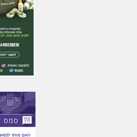
ואודליה ריבני
– סי
למשפחת הרב
יוסי
לויטין
– רמלה, לבו
הת'
מנחם מענדל
צופיה
למשפחת הר
ורוחמה דהן
– ירוש
האם מותר לנסוע