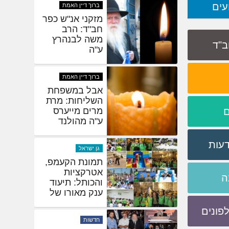
עים
כ' מנחם אב:
יום הסתלקות
רבי לוי יצחק
שניאורסאהן
חב"ד
ע"ה
ברוך דיין האמת
מזקני אנ"ש כפר
חב"ד: הרב
משה לבנהרץ
ם
ע"ה
ברוך דיין האמת
דעות
אבל במשפחת
השליחות: מרת
מרים מייערס
ה
ע"ה מהולנד
פונים
גן ישראל
תמונת הקעמפ,