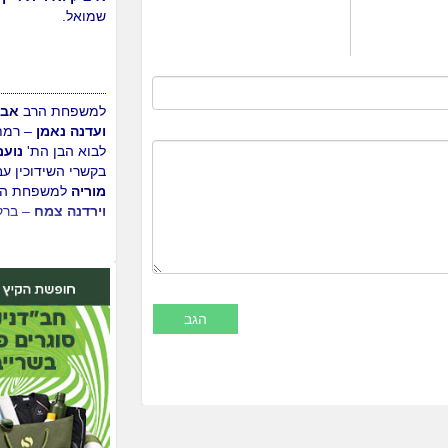
זהבי
– קרית שמואל
לירן ויפית דיין
– חד
איציק ואירית דיין
–
שמואל.
למשפחת הרב
אבש
ועדנה נאמן
– רמת 
לבוא הבן הת'
נועם
בקשרי השידוכין ע
מוריה
למשפחת הר
וירדנה צמח
– ברק
למשפחת הרב
אהר
בן ארי
– כפר תבור
הבן הת'
אלון
בקשר
השידוכין עב"ג
אסת
למשפחת הרב
נתנ