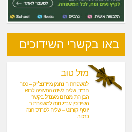
באו בקשרי השידוכים
מזל טוב
למשפחת ר'
נחמן מיידנצ׳יק
– כפר
חב"ד, שליח לשדה התעופה לבוא
הבן הת'
מנחם מענדל
בקשרי
השידוכין עב"ג חנה למשפחת ר'
יוסף קורנט
– שליח לפרדס חנה
כרכור.