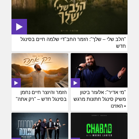
"הלב שלי – שלך": הזמר החב"די שלמה חיים בסינגל
חדש
"מי אדיר": אלעזר ביטון
הזמר והיוצר חיים נחמן
משיק סינגל חתונות מרגש
בסינגל חדש – "רק אתה"
• האזינו