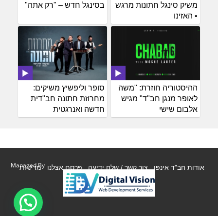
משיק סינגל חתונות מרגש
בסינגל חדש – "רק אתה"
• האזינו
ההיסטוריה חוזרת: "משה
סופר וליפשיץ משיקים:
לאופר מנגן חב"ד" מגיש
מחרוזת חתונה חב"דית
אלבום שישי
חדשה ואנרגטית
Managed By
אודות חב"ד אינפו
צור קשר / שלח ידיעה
פרסם אצלנו
מדיניות