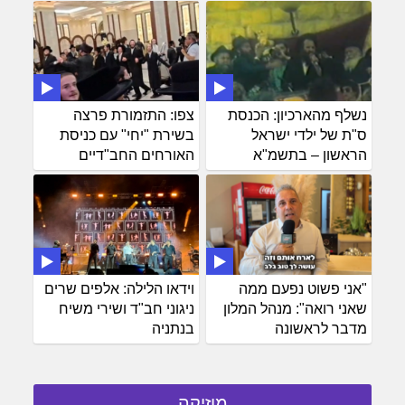
נשלף מהארכיון: הכנסת
צפו: התזמורת פרצה
ס"ת של ילדי ישראל
בשירת "יחי" עם כניסת
הראשון – בתשמ"א
האורחים החב"דיים
"אני פשוט נפעם ממה
וידאו הלילה: אלפים שרים
שאני רואה": מנהל המלון
ניגוני חב"ד ושירי משיח
מדבר לראשונה
בנתניה
מוזיקה