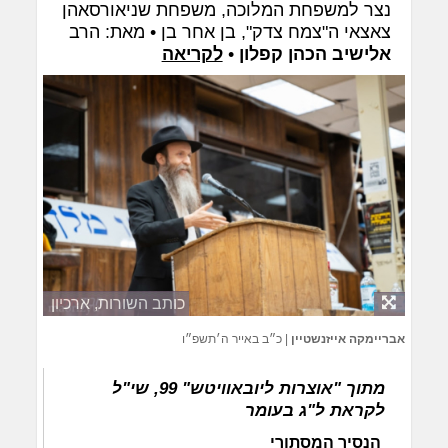
נצר למשפחת המלוכה, משפחת שניאורסאהן
צאצאי ה"צמח צדק", בן אחר בן • מאת: הרב
אלישיב הכהן קפלון
•
לקריאה
כותב השורות, ארכיון
אבריימקה אייזנשטיין
|
כ״ב באייר ה׳תשפ״ו
מתוך "אוצרות ליובאוויטש" 99, שי"ל
לקראת ל"ג בעומר
הנסיך המסתורי