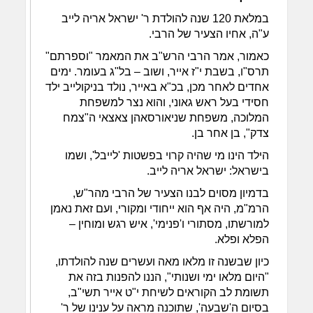
במלאת 120 שנה להולדת ר' ישראל אריה לייב
ע"ה, אחיו הצעיר של הרבי.
כאמור, אמר הרבי הרש"ב את המאמר "וספרתם"
תרס"ו, בשבת י"ז אייר, ושוב – בל"ג בעומר. ימים
אחדים לאחר מכן, בכ"א באייר, נולד בניקולייב ילד
חסידי בעל ראש גאוני, והוא נצר למשפחת
המלוכה, משפחת שניאורסאהן צאצאי ה"צמח
צדק", בן אחר בן.
הילד הינו מי שהיה קרוי בפשטות 'לייבל', ושמו
בישראל: ישראל אריה לייב.
בדמיון מסוים לבנו הצעיר של הרבי מהר"ש,
הרמ"מ, היה אף הוא ייחודי ומקורי, ועם זאת נאמן
למורשתו, מסתורי ו'פנימי', איש רגש ומוחין –
הפלא ופלא.
כיון שבשנה זו מלאו מאה ועשרים שנה להולדתו,
"היום מלאו ימי ושנותי", הננו להפנות בזה את
תשומת לב הקוראים לשיחת י"ט אייר תשי"ב,
בסיום ה'שבעה', שתוכנה מראה על ענינו של ר'