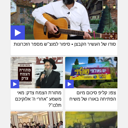
סודו של העשיר הקבצן • סיפור למוצ"ש מספר הזכרונות
צפו: קליפ סיכום מיום
מתורת הצמח צדק: מאי
הפתיחה באורו של משיח
משמע "אחרי ה' אלוקיכם
תלכו"?