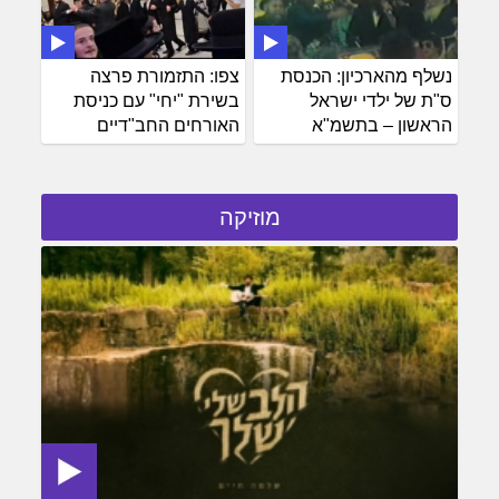
נשלף מהארכיון: הכנסת
צפו: התזמורת פרצה
ס"ת של ילדי ישראל
בשירת "יחי" עם כניסת
הראשון – בתשמ"א
האורחים החב"דיים
מוזיקה