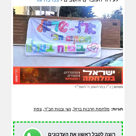
מנחם
|
כ״ו במרחשוון ה׳תשפ״ד
תגיות:
מלחמת חרבות ברזל
,
נשי ובנות חב"ד
,
צפת
רוצה לקבל ראשון את העדכונים