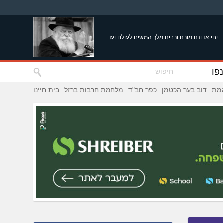
יחי אדוננו מורנו ורבינו מלך המשיח לעולם ועד
פו
אמת
דוב בער הכטמן
כפר חב"ד
מלחמת חרבות ברזל
בית חיינו