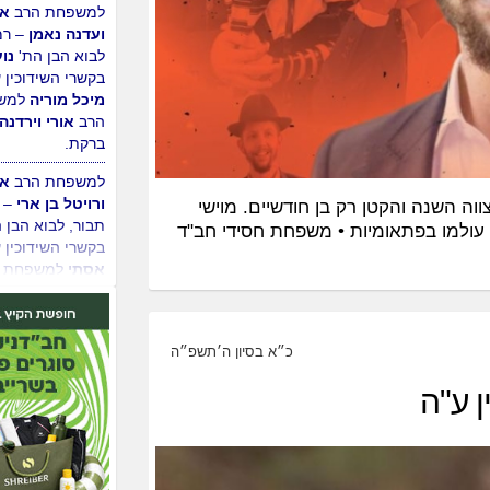
למשפחת הרב
אב
ועדנה נאמן
– רמ
לבוא הבן הת'
נו
בקשרי השידוכין 
מיכל מוריה
למש
הרב
אורי וירדנה
ברקת.
למשפחת הרב
אה
ר חגג בר מצווה השנה והקטן רק בן חודשיים. מוישי
ורויטל בן ארי
– 
עולמו בפתאומיות • משפחת חסידי חב"ד
תבור, לבוא הבן 
בקשרי השידוכין 
אסתי
למשפחת ה
נתנאל ואודליה ר
סינגפור.
כ״א בסיון ה׳תשפ״ה
למשפחת הרב
יו
 ע"ה
לויטין
– רמלה, ל
הת'
מנחם מענד
צופיה
למשפחת 
אליהו ורוחמה דה
ירושלים.