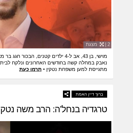
2 |
מצגת
מוישי, בן 43, אב ל-4 ילדים קטנים, הבכו
נאבק במחלה קשה בחודשים האחרונים ונלקח לבית 
מתגייסת למען משפחת נטקין •
תרמו כעת
ברוך דיין האמת
טרגדיה בנחל'ה: הרב משה נטקין