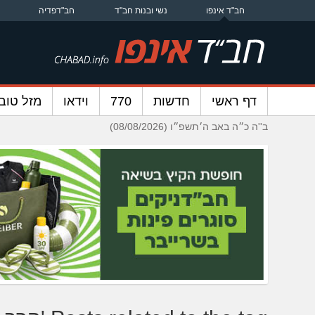
חב"ד אינפו
נשי ובנות חב"ד
חב"דפדיה
דף ראשי
חדשות
770
וידאו
מזל טוב
ב''ה כ״ה באב ה׳תשפ״ו (08/08/2026)