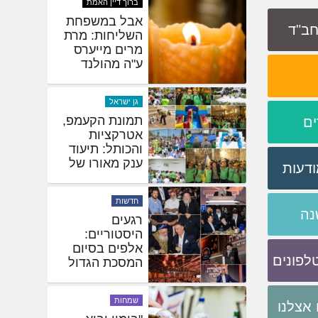
שיינברגר תיעד:
 חב"ד
חסידי חב"ד
נוהרים לציונו
של ר' לויק
באלמא אטא
ברוך דיין האמת
אבל במשפחת
ים
השליחות: מרת
מרים מייערס
ע"ה מהולנד
ודעות
גן ישראל
נה
תמונת הקעמפ,
אטרקציות
והכותל: תיעוד
ענק מאורו של
לפונים
משיח
חדשות
אצלנו
רגעים