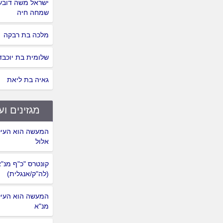
ישראל משה דובער
שמחה חיה
מלכה בת רבקה
שלומית בת יוכבד
גאיה בת ליאת
מגזינים וע
המעשה הוא העיק
אלול
קונטרס "כ"ף מנ"
(לה"ק/אנגלית)
המעשה הוא העיק
מנ"א