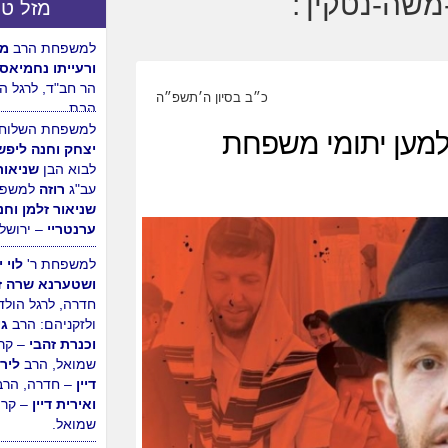
מזל טו
למשפחת הרב
מש
ורעייתו נחמיאס
הר חב"ד, לרגל ה
כ״ב בסיון ה׳תשפ״ה
הבת.
מען יתומי משפחת
למשפחת השלוחי
יצחק וחנה ליפש
לבוא הבן
שניאור
עב"ג
רוזה
למשפח
שניאור זלמן וחנ
ערנטריי
– ירושלי
למשפחת ר'
לוי 
ושטערנא שרה ז
חדרה, לרגל הולד
ולזקניהם: הרב
גי
וכנרת זהבי
– קר
שמואל, הרב
לירן
דיין
– חדרה, הרב
ואירית דיין
– קרי
שמואל.