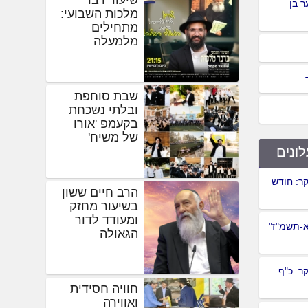
 בן
מלכות השבועי:
מתחילים
מלמעלה
שבת סוחפת
ובלתי נשכחת
בקעמפ 'אורו
של משיח'
לונים
ר: חודש
הרב חיים ששון
בשיעור מחזק
ומעודד לדור
א-תשמ"ז"
הגאולה
ר: כ"ף
חוויה חסידית
ואווירה