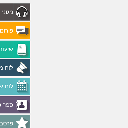
ניגוני
פורום
שיעור
לוח מ
לוח ש
ספר ט
פרסם 