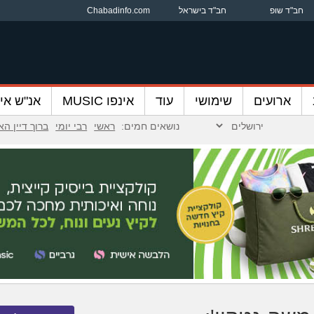
חב"ד שופ
חב"ד בישראל
Chabadinfo.com
ארועים
שימושי
עוד
אינפו MUSIC
אנ"ש אינ
נושאים חמים:
ראשי
רבי יומי
ברוך דיין ה