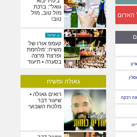
היסטוריים:
אלפים בסיום
 האדום
המסכת הגדול
בעולם
שמחות
ם
"בימיו יבוא
גואל": ברכת
מזל טוב, מזל
טוב!
רון
סלין
גאולה ומשיח
רואים גאולה •
נה רבקה
שיעור דבר
מלכות השבועי
יה
שיעור דבר