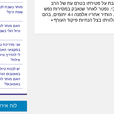
אבת על פטירתו בטרם עת של הרב
מותר בשבת לטי
י. נפטר לאחר שנאבק במסירות נפש
שפת הים?
במחלה הארורה והוא בן 43 שנים בלבד בפטירתו. הותיר אחריו אלמנה ו-4 יתומים, בהם
ויתו בצל הנחיות פיקוד העורף •
האם מותר לער
טיול רגלי בש
אני מדריכת טי
במקצועי האם
לי להדריך טיו
אילת?
יש לבנות טיול
באוטובוס הנהג
האם מותר להן
באוטובוס?
לוח אירו