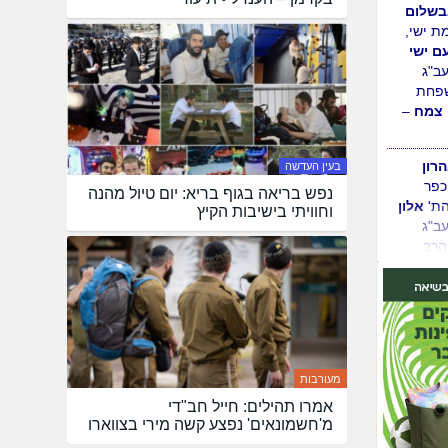
שלום
ת ישי,
עם ישי
עב"ג
פחת
 צמח
–
בעין העדשה
רון
נפש בריאה בגוף בריא: יום טיול מהנה
כפר
וחוויתי בישיבות הקיץ
הת'
אלון
עב"ג
רב
יבני
–
סי ומיכל
בוא הבן
מעורבות
ל
עב"ג
הרב
אמרו תהילים: חייל חב"די
ן
–
מ'חשמונאים' נפצע קשה מירי בצווארו