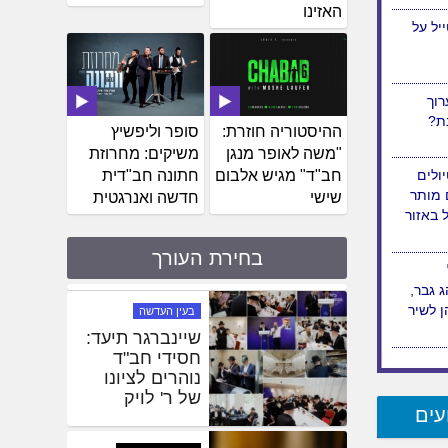
האזינו
יל על
וך
בת?
ההיסטוריה חוזרת:
סופר וליפשיץ
"משה לאופר מנגן
משיקים: מחרוזת
ולים
חב"ד" מגיש אלבום
חתונה חב"דית
 מותר
שישי
חדשה ואנרגטית
ל באזור
בחירת העורך
 גבר,
חדשות
 לשיר
כ' מנחם אב:
יום הסתלקות
רבי לוי יצחק
שניאורסאהן
ע"ה
עים
בעין העדשה