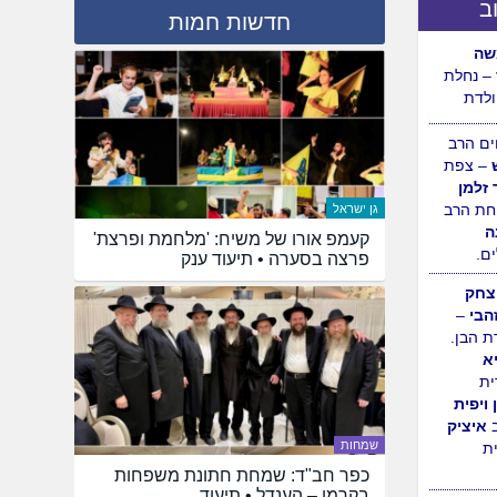
ב
חדשות חמות
ה
– נחלת
ולדת
ם הרב
– צפת
 זלמן
גן ישראל
ת הרב
קעמפ אורו של משיח: 'מלחמת ופרצת'
ה
פרצה בסערה • תיעוד ענק
ם.
יצחק
הבי
–
ת הבן.
א
ית
 ויפית
שמחות
איציק
ת
כפר חב"ד: שמחת חתונת משפחות
בקרמן – הענדל • תיעוד