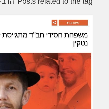
Posts related to the tag 'הרב-משה-נטקין':
מעורבות
משפחת חסידי חב"ד מתגייסת ל
נטקין