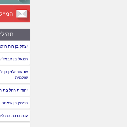
המייל
תהילי
יצחק בן רות רוזט
חננאל בן חבמל ש
שניאור זלמן בן ז'ו
שולמית
יהודית רחל בת ח
בנימין בן שמחה
ענת ברכה בת ליד