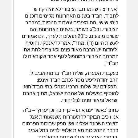
"אני רוצה שהמרחב הציבורי לא יהיה קודש
לחב"ד. חב"ד בשנים האחרונות מקימים דוכנים
בימי שישי. הם מציבים עשרות חנוכיות במרחב
הציבורי. ובל"ג בעומר, בשנים האחרונות, הם
עושים מופעים. כ־20 תהלוכות לערך, הם אמורים
לעשות היום (ד') ומחר", אמר לדיאנסקי, והוסיף:
"ליהדות יש הרבה מאוד פנים ולא צריך לתת את
המרחב הציבורי כמונופול לגוף אחד שקוראים לו
חב"ד".
בעקבות הסערה, שליח חב"ד ברמת אביב ג',
הרב יהודה ליפש מסר לכתב חב"ד אינפו:
"תפקידם של שלוחי הרבי ומנהלי בתי חב"ד הוא
להוסיף בפעילות של אהבת ישראל, מתוך אהבת
ישראל ומאור פנים לכל יהודי.
כתוב 'כאשר יענו אותו – כן ירבה וכן יפרוץ' – ב"ה
אנו זוכים הבוקר להתעוררות משמעותית אצל
תושבי השכונה אצלינו ואין ספק שבזכות הפרסום
בדבר התהלוכות מאות אלפי ילדים בתל אביב
וברחבי הארץ יבואו להשתתף בתהלוכות