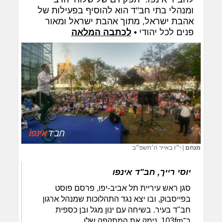
ומנהלי בתי חב"ד הוא להוסיף בפעילות של
אהבת ישראל, מתוך אהבת ישראל ומאור
פנים לכל יהודי •
לכתבה המלאה
מנחם
|
י״ז באייר ה׳תשפ״ב
יוסי רייך, חב"ד אינפו
סגן ראש עיריית תל אביב-יפו, פרסם פוסט
בפייסבוק, ובו יצא נגד התהלוכות שמנהל ארגון
חב"ד בעיר. בשיחה עם ינון מגל ובן כספית
ב־103fm, נימק את המתקפה שלו.