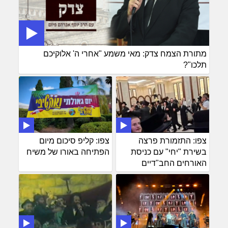
מתורת הצמח צדק: מאי משמע "אחרי ה' אלוקיכם
תלכו"?
צפו: התזמורת פרצה
צפו: קליפ סיכום מיום
בשירת "יחי" עם כניסת
הפתיחה באורו של משיח
האורחים החב"דיים