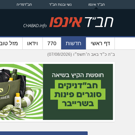
חב"ד אינפו
נשי ובנות חב"ד
חב"דפדיה
דף ראשי
חדשות
770
וידאו
מזל טוב
ב''ה כ״ד באב ה׳תשפ״ו (07/08/2026)