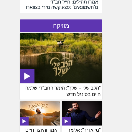
אמרו תהילים: חייל חב"די
מ'חשמונאים' נפצע קשה מירי בצווארו
מוזיקה
"הלב שלי – שלך": הזמר החב"די שלמה
חיים בסינגל חדש
"מי אדיר": אלעזר
הזמר והיוצר חיים