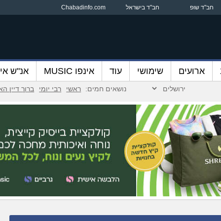
חב"ד שופ
חב"ד בישראל
Chabadinfo.com
ארועים
שימושי
עוד
אינפו MUSIC
אנ"ש אינ
נושאים חמים:
ראשי
רבי יומי
ברוך דיין ה