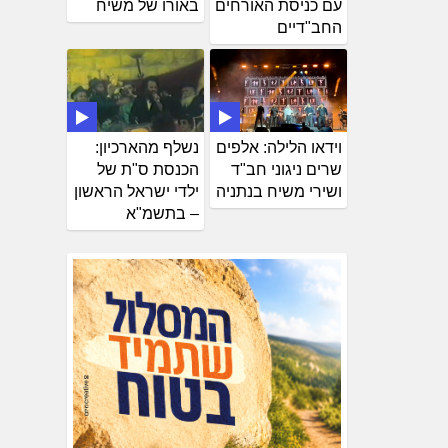
עם כניסת האורחים
באורו של משיח
החב"דיים
וידאו הלילה: אלפים
נשלף מהארכיון:
שרים ניגוני חב"ד
הכנסת ס"ת של
ושירי משיח בנתניה
ילדי ישראל הראשון
– בתשמ"א