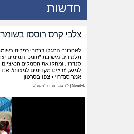
חדשות
צלבי קרס רוססו בשומרו
לאחרונה התגלו ברחבי כפרים בשומרו
תלמידים מישיבת "תומכי תמימים יצה
סנדרוי, ומחקו את הסמלים הנאציים.
למגע, 'זריזים מקדימים למצוות'. אנו
אמר סנדרוי •
צפו בסרטון
MendyL
|
י״ח במרחשוון ה׳תשפ״ב