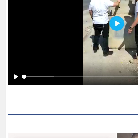
Play
Play