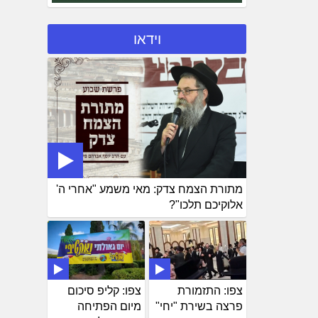
וידאו
מתורת הצמח צדק: מאי משמע "אחרי ה'
אלוקיכם תלכו"?
צפו: התזמורת
צפו: קליפ סיכום
פרצה בשירת "יחי"
מיום הפתיחה