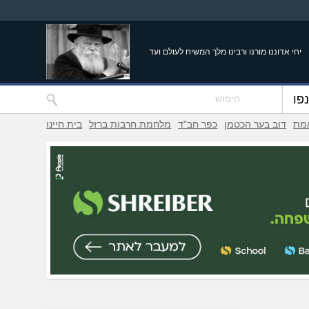
יחי אדוננו מורנו ורבינו מלך המשיח לעולם ועד
פו
אמת
דוב בער הכטמן
כפר חב"ד
מלחמת חרבות ברזל
בית חיינו