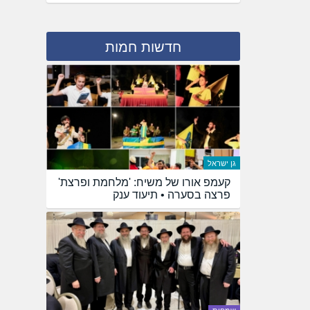
חדשות חמות
גן ישראל
קעמפ אורו של משיח: 'מלחמת ופרצת'
פרצה בסערה • תיעוד ענק