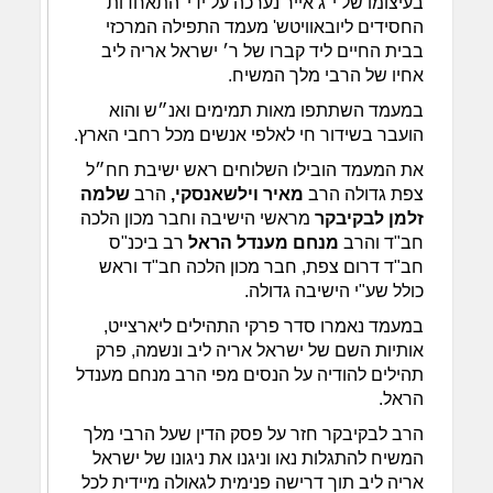
בעיצומו של י"ג אייר נערכה על ידי 'התאחדות
החסידים ליובאוויטש' מעמד התפילה המרכזי
בבית החיים ליד קברו של ר׳ ישראל אריה ליב
אחיו של הרבי מלך המשיח.
במעמד השתתפו מאות תמימים ואנ״ש והוא
הועבר בשידור חי לאלפי אנשים מכל רחבי הארץ.
את המעמד הובילו השלוחים ראש ישיבת חח״ל
צפת גדולה הרב
מאיר וילשאנסקי,
הרב
שלמה
זלמן לבקיבקר
מראשי הישיבה וחבר מכון הלכה
חב"ד והרב
מנחם מענדל הראל
רב ביכנ"ס
חב"ד דרום צפת, חבר מכון הלכה חב"ד וראש
כולל שע"י הישיבה גדולה.
במעמד נאמרו סדר פרקי התהילים ליארצייט,
אותיות השם של ישראל אריה ליב ונשמה, פרק
תהילים להודיה על הנסים מפי הרב מנחם מענדל
הראל.
הרב לבקיבקר חזר על פסק הדין שעל הרבי מלך
המשיח להתגלות נאו וניגנו את ניגונו של ישראל
אריה ליב תוך דרישה פנימית לגאולה מיידית לכל