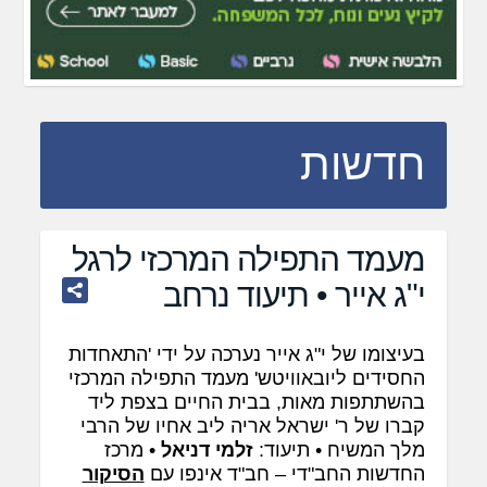
חדשות
מעמד התפילה המרכזי לרגל
י"ג אייר • תיעוד נרחב
בעיצומו של י"ג אייר נערכה על ידי 'התאחדות
החסידים ליובאוויטש' מעמד התפילה המרכזי
בהשתתפות מאות, בבית החיים בצפת ליד
קברו של ר' ישראל אריה ליב אחיו של הרבי
מלך המשיח • תיעוד:
זלמי דניאל
• מרכז
החדשות החב"די – חב"ד אינפו עם
הסיקור