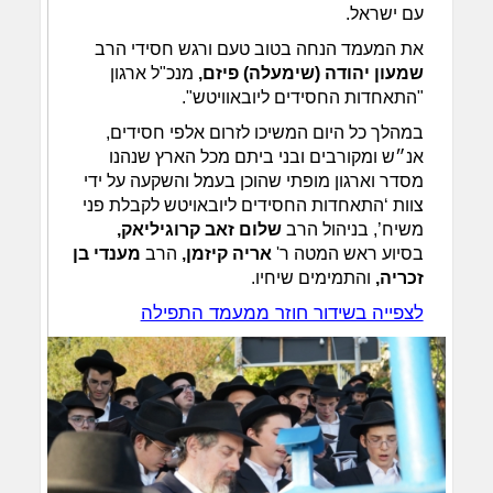
עם ישראל.
את המעמד הנחה בטוב טעם ורגש חסידי הרב
שמעון יהודה (שימעלה) פיזם,
מנכ"ל ארגון
"התאחדות החסידים ליובאוויטש".
במהלך כל היום המשיכו לזרום אלפי חסידים,
אנ״ש ומקורבים ובני ביתם מכל הארץ שנהנו
מסדר וארגון מופתי שהוכן בעמל והשקעה על ידי
צוות ‘התאחדות החסידים ליובאויטש לקבלת פני
משיח’, בניהול הרב
שלום זאב קרוגיליאק,
בסיוע ראש המטה ר'
אריה קיזמן,
הרב
מענדי בן
זכריה,
והתמימים שיחיו.
לצפייה בשידור חוזר ממעמד התפילה