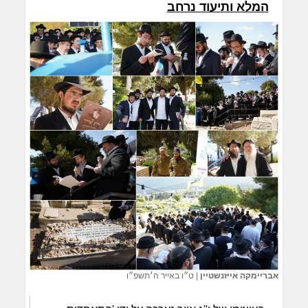
המלא ותיעוד נרחב
אבריימקה אייזנשטיין
|
ט״ו באייר ה׳תשפ״ו