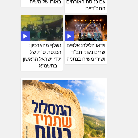
עם כניסת האורחים
באורו של משיח
החב"דיים
וידאו הלילה: אלפים
נשלף מהארכיון:
שרים ניגוני חב"ד
הכנסת ס"ת של
ושירי משיח בנתניה
ילדי ישראל הראשון
– בתשמ"א