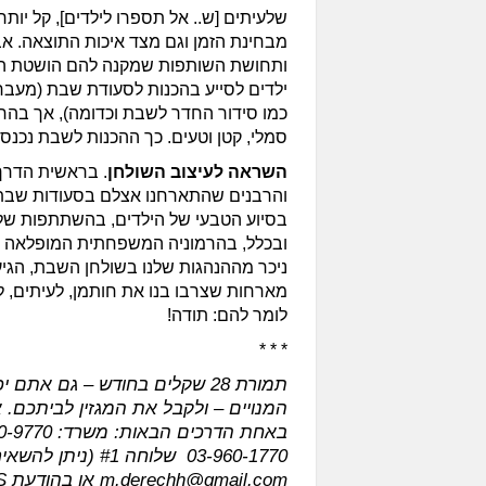
שלעיתים [ש.. אל תספרו לילדים], קל יותר
מבחינת הזמן וגם מצד איכות התוצאה. א
ותחושת השותפות שמקנה להם הושטת העז
ילדים לסייע בהכנות לסעודת שבת (מעבר
כמו סידור החדר לשבת וכדומה), אך בה
סמלי, קטן וטעים. כך ההכנות לשבת נכנסו
השראה לעיצוב השולחן
. בראשית הדרך
והרבנים שהתארחנו אצלם בסעודות שבת.
בסיוע הטבעי של הילדים, בהשתתפות של
ובכלל, בהרמוניה המשפחתית המופלאה הז
ניכר מההנהגות שלנו בשולחן השבת, הג
מארחות שצרבו בנו את חותמן, לעיתים, ל
לומר להם: תודה!
* * *
תמורת 28 שקלים בחודש – גם א
המנויים – ולקבל את המגזין לביתכם. 
‎03-960-1770 ‏ שלוחה #1 (ניתן להשאיר הודעה). בדוא"ל:
m.derechh@gmail.com