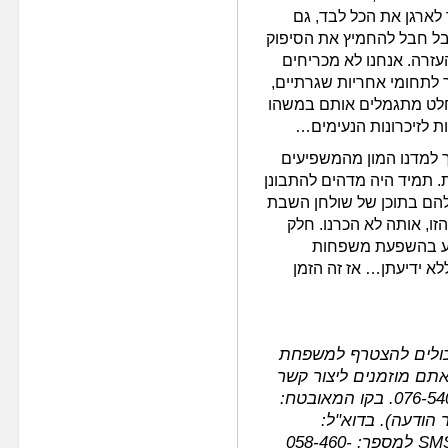
 לארגן את הכל לבד, גם
בל חבל להחמיץ את הסיפוק
רה. אנחנו לא מכריחים
 לתחומי אחריות שגרתיים,
חלט מתגמלים אותם במשהו
ת לזיכרונות הנעימים…
 למדנו המון מהמשפיעים
 תמיד היה מדהים להתבונן
הם בתוכן של שולחן השבת
ו, אותה לא הכרנו. חלק
יע בהשפעת משפחות
לא ידיעתן… אז זה הזמן
תם יכולים להצטרף למשפחת
אתם מוזמנים ליצור קשר
באחת הדרכים הבאות: משרד: ‎076-540-9770. בקו המאובטח:
או בהודעת SMS למספר: ‎058-460-