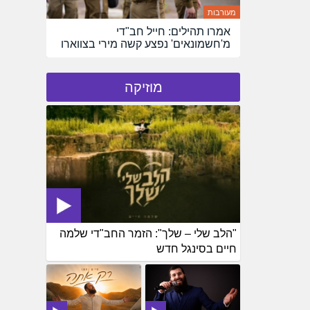
מעורבות
אמרו תהילים: חייל חב"די
מ'חשמונאים' נפצע קשה מירי בצווארו
מוזיקה
"הלב שלי – שלך": הזמר החב"די שלמה
חיים בסינגל חדש