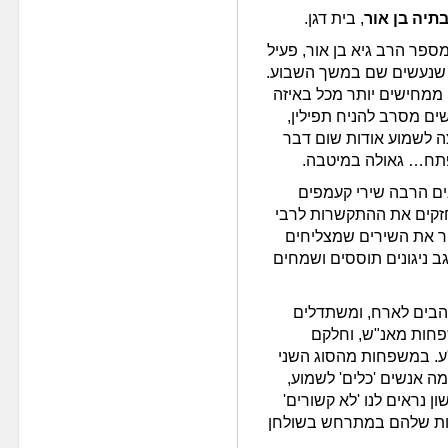
תיה בן אור
, בית דגן.
פר הרב גיא בן אור, פעיל
 שנעשים שם במשך השבוע.
 ממחישים יותר מכל באיזה
ים מסרב להניח תפילין,
ה לשמוע אודות שום דבר
נפתח… גאולה במיטבה.
ים הרבה שירי קעמפים
חזקים את ההתקשרות לרבי
יר את השירים שמצליחים
ב ניגונים תוססים ושמחים
והבים לארח, ומשתדלים
פחות מאנ"ש, וחלקם
ע. במשפחות מהסוג השני
מה אנשים 'כלים' לשמוע,
 נראים לנו 'לא קשורים'
ינות שלהם במתרחש בשולחן