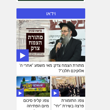
וידאו
מתורת הצמח צדק: מאי משמע "אחרי ה'
אלוקיכם תלכו"?
צפו: התזמורת
צפו: קליפ סיכום
פרצה בשירת "יחי"
מיום הפתיחה