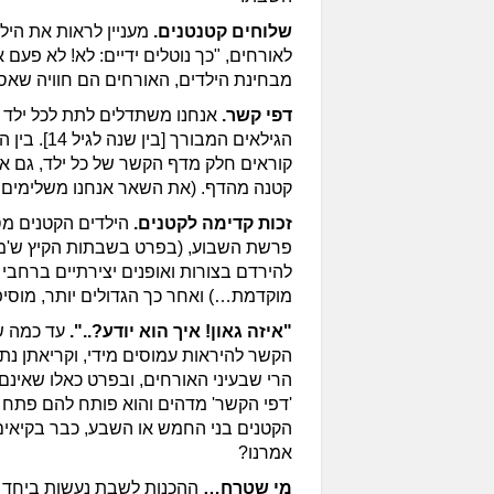
שלוחים קטנטנים.
מעניין לראות את היל
לאורחים, "כך נוטלים ידיים: לא! לא פעם 
מבחינת הילדים, האורחים הם חוויה שאס
דפי קשר.
אנחנו משתדלים לתת לכל ילד 
הגילאים המבורך
קוראים חלק מדף הקשר של כל ילד, גם א
קטנה מהדף. (את השאר אנחנו משלימים 
זכות קדימה לקטנים.
הילדים הקטנים מס
פרשת השבוע, (בפרט בשבתות הקיץ ש'מנ
להירדם בצורות ואופנים יצירתיים ברחבי
מוקדמת…) ואחר כך הגדולים יותר, מוסיפ
"איזה גאון! איך הוא יודע?..".
עד כמה שב
הקשר להיראות עמוסים מידי, וקריאתן נת
הרי שבעיני האורחים, ובפרט כאלו שאינם 
'דפי הקשר' מדהים והוא פותח להם פתח 
הקטנים בני החמש או השבע, כבר בקיאים ו
אמרנו?
מי שטרח…
ההכנות לשבת נעשות ביחד ע