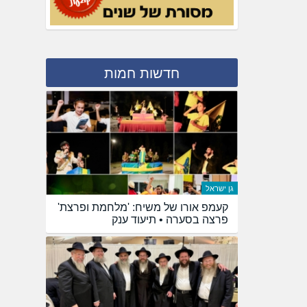
חדשות חמות
גן ישראל
קעמפ אורו של משיח: 'מלחמת ופרצת'
פרצה בסערה • תיעוד ענק