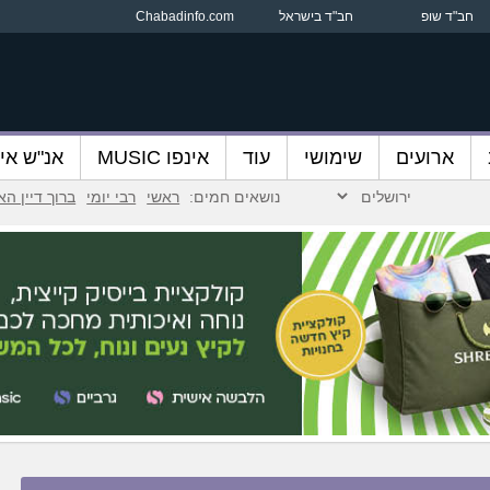
חב"ד שופ
חב"ד בישראל
Chabadinfo.com
ארועים
שימושי
עוד
אינפו MUSIC
אנ"ש אינ
נושאים חמים:
ראשי
רבי יומי
ברוך דיין ה