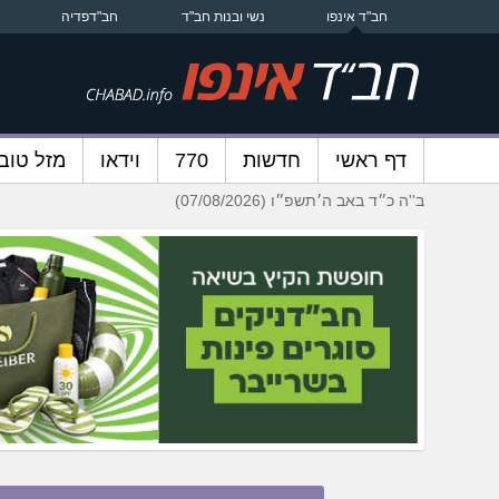
חב"ד אינפו
נשי ובנות חב"ד
חב"דפדיה
דף ראשי
חדשות
770
וידאו
מזל טוב
ב''ה כ״ד באב ה׳תשפ״ו (07/08/2026)