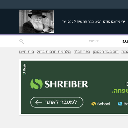
יחי אדוננו מורנו ורבינו מלך המשיח לעולם ועד
פו
אמת
דוב בער הכטמן
כפר חב"ד
מלחמת חרבות ברזל
בית חיינו