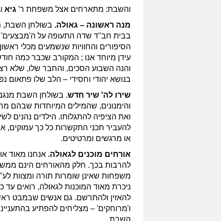
והשבת: מתארחים אצל משפחת ר'
גיא
ו
ב
מנה ראשונה – גאולה.
בשולחן השבת, מס
בבית חב"ד שדה התעופה על ה'מבצעים'
הסיפורים והחוויות שנשמעים מכלי ראשון
עידן מיוחד אנו ; המקורב שכבר כמה חודש
והנה השבוע הסכים, והחבר שלו, שלא רצ
בנושא יהודי וחסידי – הלב שלו פתאום 
שירו לה' שיר חדש
. בשולחן השבת מנגנ
והימנונים, שהמילים המיוחדות שבהם מ
ואת הציפיה להתגלותו. הילדים נהנים לש
להעביר תכני התקשרות כל כך עמוקים, אג
או מרגשים ומרטיטים.
אורחים מוכנים לגאולה.
אנחנו מאוד א
להרבות בכך. חלק מהאורחים הינם ממש
משפחות שאינן שומרות תורה ומצוות לע"
ניכרת מאוד המוכנות לגאולה, רואים עד כ
להאזין ולהתרשם. גם אנשים שבמבט ראשון
ו'מרוחקים' – מצליחים להפתיע בהתעני
השבת.