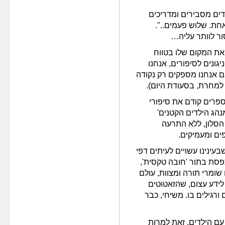
דים מסבירים ומדריכים
אחת. שלוש פעמים..".
ור לוותר עליה…
את המקום שלו בטווח
 [בין שנה לגיל 14]. בין הניגונים לסיפורים, אנחנו
ם אנחנו מספקים רק נקודה
למחרת, בסעודת היום).
פרים קודם את סיפורי
הג הילדים הקטנים'
 הסלון, ללא התרעה
ים ומעמיקים.
עינינו עשויים לעיתים דפי
פסת בתור 'חובה טקסית',
שומרי תורה ומצוות, עולם
לידע עצום, שהזאטוטים
רגילים בו. משיחי, כבר
ם הילדים, זאת למרות