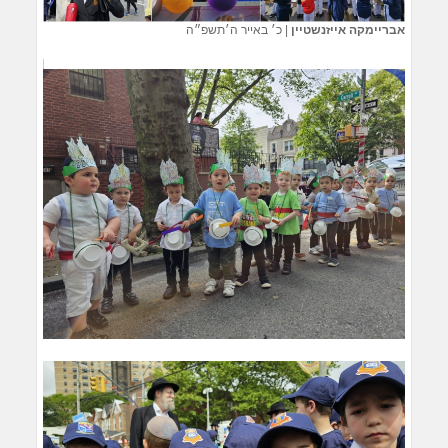
אבריימקה אייזנשטיין
|
כ׳ באייר ה׳תשפ״ה