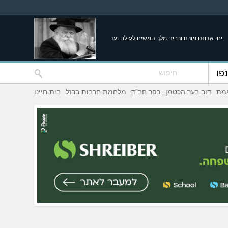
יחי אדוננו מורנו ורבינו מלך המשיח לעולם ועד
פו
אמת
דוב בער הכטמן
כפר חב"ד
מלחמת חרבות ברזל
בית חיינו