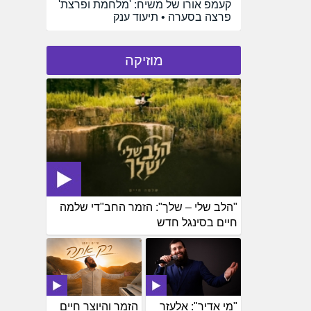
קעמפ אורו של משיח: 'מלחמת ופרצת'
פרצה בסערה • תיעוד ענק
מוזיקה
"הלב שלי – שלך": הזמר החב"די שלמה
חיים בסינגל חדש
"מי אדיר": אלעזר
הזמר והיוצר חיים