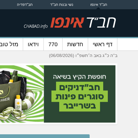
חב"ד אינפו
נשי ובנות חב"ד
חב"דפדיה
דף ראשי
חדשות
770
וידאו
מזל טוב
ב''ה כ״ג באב ה׳תשפ״ו (06/08/2026)