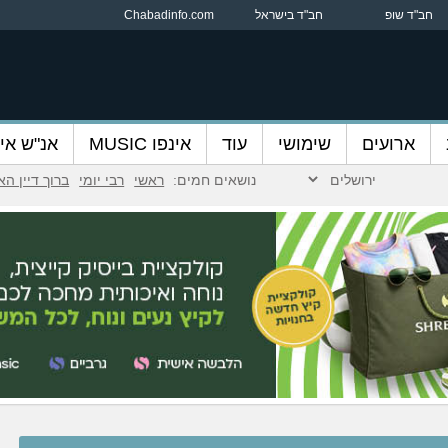
חב"ד שופ
חב"ד בישראל
Chabadinfo.com
ארועים
שימושי
עוד
אינפו MUSIC
אנ"ש אינ
נושאים חמים:
ראשי
רבי יומי
ברוך דיין ה