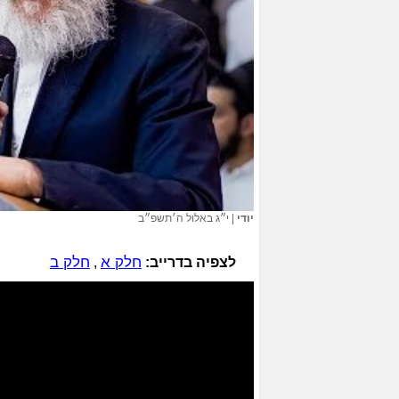
יודי
|
י״ג באלול ה׳תשפ״ב
חלק א
חלק ב
לצפיה בדרייב:
,