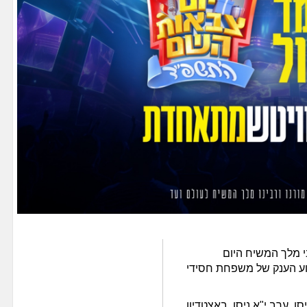
בי מלך המשיח היום
ע הענק של משפחת חסידי
סן, ערב י"א ניסן, באצטדיון