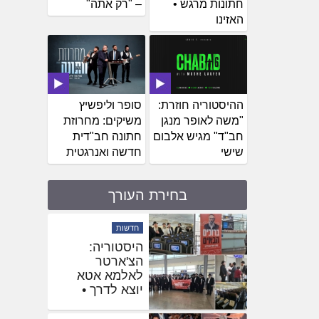
חתונות מרגש •
– "רק אתה"
האזינו
ההיסטוריה חוזרת:
סופר וליפשיץ
"משה לאופר מנגן
משיקים: מחרוזת
חב"ד" מגיש אלבום
חתונה חב"דית
שישי
חדשה ואנרגטית
בחירת העורך
חדשות
שלוחים
באוקראינה
הגיעו לחזק את
השליח
בהאדיטש