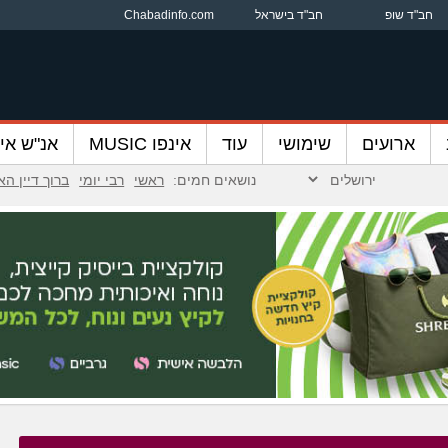
חב"ד שופ
חב"ד בישראל
Chabadinfo.com
ארועים
שימושי
עוד
אינפו MUSIC
אנ"ש אינ
נושאים חמים:
ראשי
רבי יומי
ברוך דיין ה