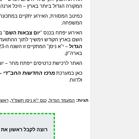
המקורה הגדול ביותר בארץ – היכל ארנה 
כמיטב המסורת, האירוע יתקיים במתכונ
המשפחה.
האירוע יפתח בכנס "
יום צבאות השם
" ב
השם בארץ הקודש וימשיך לתוך ההתוועדו
הגדול
בארה"ק.
האתר לרכישת כרטיסים ייפתח מחר – יום ר
מרכז החדשות החב"די – 
כאן במערכת
ולדווח.
תגיות:
המעמד הגדול
,
כנס י"א ניסן תשפ"ד
,
ראשי
רוצה לקבל ראשון את 