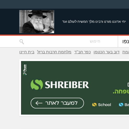
יחי אדוננו מורנו ורבינו מלך המשיח לעולם ועד
פו
אמת
דוב בער הכטמן
כפר חב"ד
מלחמת חרבות ברזל
בית חיינו