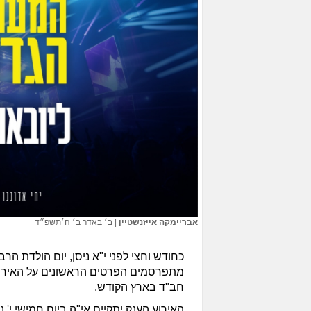
אבריימקה אייזנשטיין
|
ב׳ באדר ב׳ ה׳תשפ״ד
כחודש וחצי לפני י"א ניסן, יום הולדת הר
מתפרסמים הפרטים הראשונים על האירו
חב"ד בארץ הקודש.
האירוע הענק יתקיים אי"ה ביום חמישי י' ני