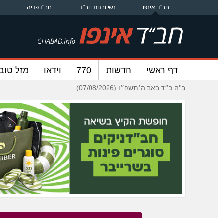
חב"ד אינפו
נשי ובנות חב"ד
חב"דפדיה
דף ראשי
חדשות
770
וידאו
מזל טוב
ב''ה כ״ד באב ה׳תשפ״ו (07/08/2026)