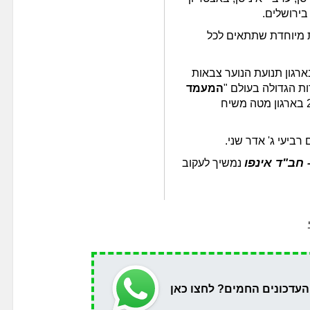
בירושלים.
ת מיוחדת שתתאים לכל
ארגון תנועת הנוער צבאות
ת הגדולה בעולם "
המעמד
– י"א ניסן" המתקיים זו השנה ה-23 בארגון מטה משיח
ביעי ג' אדר שני.
חב"ד אינפו
נמשיך לעקוב
העדכונים החמים? לחצו כאן