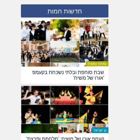
חדשות חמות
גאולה ומשיח
שבת סוחפת ובלתי נשכחת בקעמפ
'אורו של משיח'
גן ישראל
קעמפ אורו של משיח: 'מלחמת ופרצת'