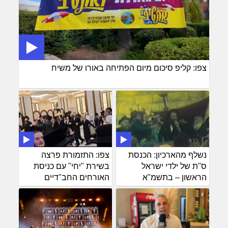
צפו: קליפ סיכום מיום הפתיחה באורו של משיח
נשלף מהארכיון: הכנסת
צפו: התזמורת פרצה
ס"ת של ילדי ישראל
בשירת "יחי" עם כניסת
הראשון – בתשמ"א
האורחים החב"דיים