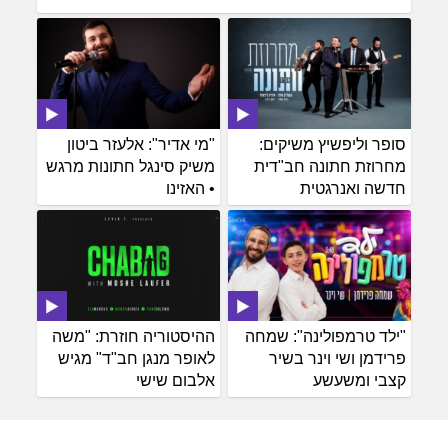
סופר וליפשיץ משיקים:
"מי אדיר": אלעזר ביטון
מחרוזת חתונה חב"דית
משיק סינגל חתונות מרגש
חדשה ואנרגטית
• האזינו
"ילד טרמפולינה": שמחה
ההיסטוריה חוזרת: "משה
פרידמן ושי וינר בשיר
לאופר מנגן חב"ד" מגיש
קצבי ומשעשע
אלבום שישי