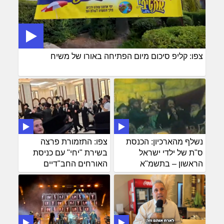
צפו: קליפ סיכום מיום הפתיחה באורו של משיח
נשלף מהארכיון: הכנסת
צפו: התזמורת פרצה
ס"ת של ילדי ישראל
בשירת "יחי" עם כניסת
הראשון – בתשמ"א
האורחים החב"דיים