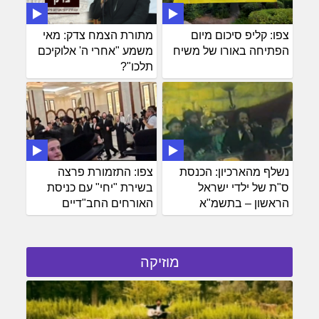
צפו: קליפ סיכום מיום
מתורת הצמח צדק: מאי
הפתיחה באורו של משיח
משמע "אחרי ה' אלוקיכם
תלכו"?
נשלף מהארכיון: הכנסת
צפו: התזמורת פרצה
ס"ת של ילדי ישראל
בשירת "יחי" עם כניסת
הראשון – בתשמ"א
האורחים החב"דיים
מוזיקה