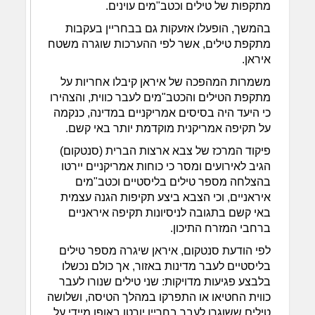
מתקפות של טילים וכטב"מים עוינים.
בהמשך, הופעלו אזעקות גם בבחריין בעקבות
מתקפת טילים, אשר לפי ההערכות שוגרה משטח
איראן.
משמרות המהפכה של איראן קיבלו אחריות על
מתקפת הטילים והכטב"מים לעבר כווית, והצהירו
כי היעד היה בסיסים אמריקניים במדינה, כנקמה
על תקיפה אמריקנית מוקדמת יותר באי קשם.
פיקוד המרכז של צבא ארצות הברית (סנטקום)
הגיב לאירועים ומסר כי כוחות אמריקניים יירטו
בהצלחה מספר טילים בליסטיים וכטב"מים
איראניים, וכי הצבא ביצע תקיפות הגנה עצמית
באי קשם בתגובה לניסיונות תקיפה איראניים
ברחבי המזרח התיכון.
לפי הודעת סנטקום, איראן שיגרה מספר טילים
בליסטיים לעבר מדינות באזור, אך כולם נכשלו
בלבצע פגיעות מדויקות: שני טילים שנורו לעבר
כווית החטיאו או התפרקו במהלך הטיסה, ושלושה
טילים ששוגרו לעבר בחריין יורטו באופן מיידי על