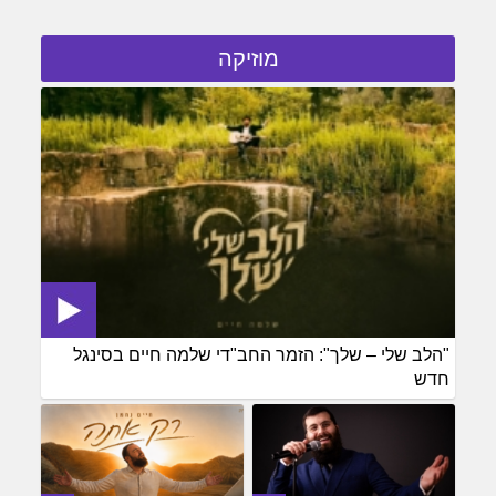
מוזיקה
"הלב שלי – שלך": הזמר החב"די שלמה חיים בסינגל
חדש