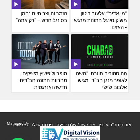
"מי אדיר": אלעזר ביטון
הזמר והיוצר חיים נחמן
משיק סינגל חתונות מרגש
בסינגל חדש – "רק אתה"
• האזינו
ההיסטוריה חוזרת: "משה
סופר וליפשיץ משיקים:
לאופר מנגן חב"ד" מגיש
מחרוזת חתונה חב"דית
אלבום שישי
חדשה ואנרגטית
Managed By
אודות חב"ד אינפו
צור קשר / שלח ידיעה
פרסם אצלנו
מדיניות