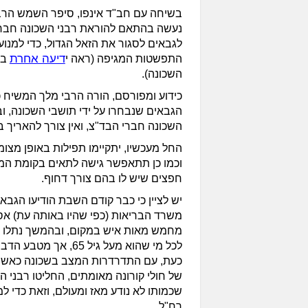
בשיחה עם חב"ד אינפו, סיפר השמש הר
נעשה בהתאם להוראת רבני השכונה חברי 
לגבאים לסגור את הזאל הגדול, כדי למנ
דיעה אחרת
התפשטות המגיפה (ראה י
בנ
השכונה).
כידוע ומפורסם, הורה הרבי מלך המשיח כי
הגבאים שנבחרו על ידי תושבי השכונה, ו
השכונה חברי הבד"צ, ואין צורך להאריך 
החל מעכשיו, יתקיימו תפילות באופן מצ
וכמו כן תתאפשר גישה לתאים בקומת המ
חפצים שיש לו בהם צורך דחוף.
יש לציין כי כבר קודם השבת הודיעו הגב
משרד הבריאות (כפי שהיו באותה עת) א
מחמש מאות איש במקום, ובהמשך נתלו מ
לכל מי שהוא מעל גיל 65
כעת, עם התדרדרות המצב בשכונה כאשר 
של חולי קורונה מאומתים, החליטו רבני 
שכמותו לא נודע מאז ומעולם, וזאת כדי ל
רח"ל.