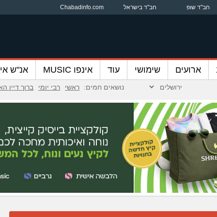
חב"ד שופ
חב"ד בישראל
Chabadinfo.com
ארועים
שימושי
עוד
אינפו MUSIC
אנ"ש אינ
נושאים חמים:
ראשי
רבי יומי
ברוך דיין ה