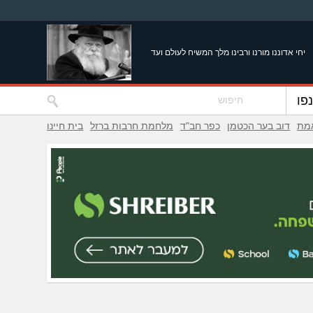
יחי אדוננו מורנו ורבינו מלך המשיח לעולם ועד
פו
אמת
דוב בער הכטמן
כפר חב"ד
מלחמת חרבות ברזל
בית חיינו