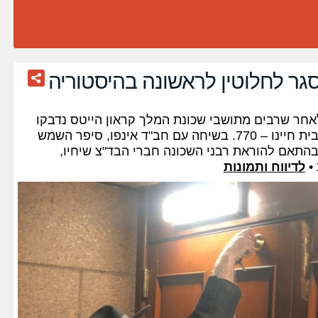
אחר שרבים מתושבי שכונת המלך קראון הייטס נדבקו
בנגיף הקטלני, נסגר הלילה (שלישי) בית חיינו – 770. בשיחה עם חב"ד אינפו, סיפר השמש
בהתאם להוראת רבני השכונה חברי הבד"צ שיחיו,
 •
לדיווח ותמונות