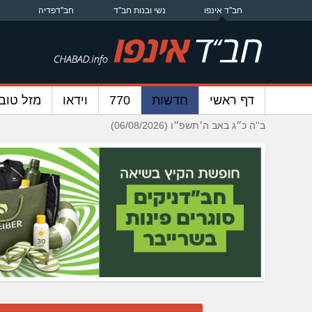
חב"ד אינפו
נשי ובנות חב"ד
חב"דפדיה
דף ראשי
חדשות
770
וידאו
מזל טוב
ב''ה כ״ג באב ה׳תשפ״ו (06/08/2026)