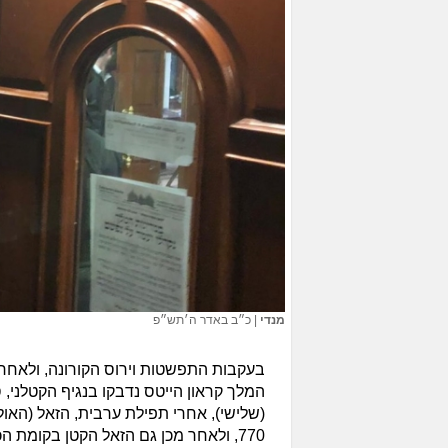
מנדי
|
כ״ב באדר ה׳תש״פ
בעקבות התפשטות וירוס הקורונה, ולאחר
המלך קראון הייטס נדבקו בנגיף הקטלני, 
(שלישי), אחרי תפילת ערבית, הזאל (האולם
770, ולאחר מכן גם הזאל הקטן בקומת הכניסה של הבנין.