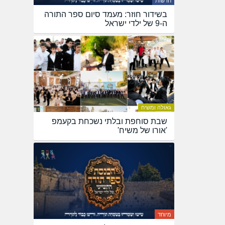
חדשות
בשידור חוזר: מעמד סיום ספר התורה
ה-9 של ילדי ישראל
גאולה ומשיח
שבת סוחפת ובלתי נשכחת בקעמפ
'אורו של משיח'
מיוחד