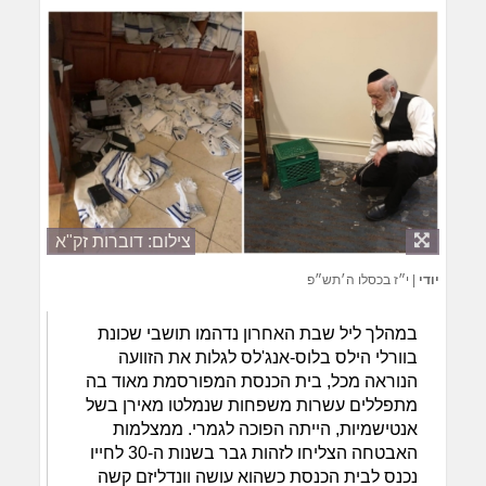
צילום: דוברות זק"א
יודי
|
י״ז בכסלו ה׳תש״פ
במהלך ליל שבת האחרון נדהמו תושבי שכונת
בוורלי הילס בלוס-אנג'לס לגלות את הזוועה
הנוראה מכל, בית הכנסת המפורסמת מאוד בה
מתפללים עשרות משפחות שנמלטו מאירן בשל
אנטישמיות, הייתה הפוכה לגמרי. ממצלמות
האבטחה הצליחו לזהות גבר בשנות ה-30 לחייו
נכנס לבית הכנסת כשהוא עושה וונדליזם קשה