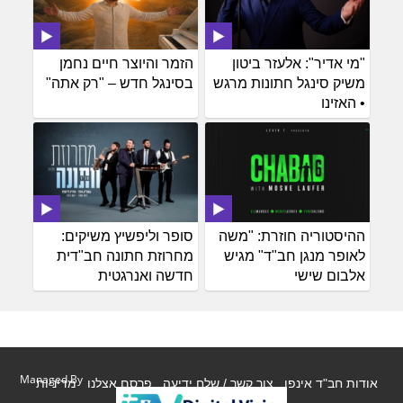
"מי אדיר": אלעזר ביטון
הזמר והיוצר חיים נחמן
משיק סינגל חתונות מרגש
בסינגל חדש – "רק אתה"
• האזינו
ההיסטוריה חוזרת: "משה
סופר וליפשיץ משיקים:
לאופר מנגן חב"ד" מגיש
מחרוזת חתונה חב"דית
אלבום שישי
חדשה ואנרגטית
Managed By
אודות חב"ד אינפו
צור קשר / שלח ידיעה
פרסם אצלנו
מדיניות