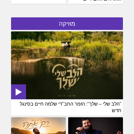
מוזיקה
"הלב שלי – שלך": הזמר החב"די שלמה חיים בסינגל
חדש