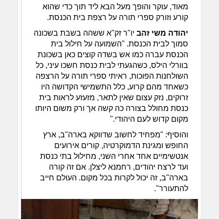
מאוד, עוקר והופך מעל הבא ליד תוך כדי שהוא
קורע וזורק ספרי תורה על רצפת בית הכנסת.
יהודה משי זהב
יו"ר זק"א ששהה בשבת בשכונה
סמוך לבית הכנסת. "השמועה על חילול בית
הכנסת עברה כמו אש בשדה קוצים כאן בשכונת
בוורלי הילס, כשהגעתי לבית כנסת חשכו עיני, כל
השולחנות הפוכות, ראיתי ספרי תורה על הרצפה
כשאחד מהם קרוע, כלל התשמישי הקדושה היו
זרוקים, נזק עצום שאין לתאר, מזעזע לראות בית
כנסת מחולל בצורה כה קשה אך ורק משום היותו
מקום קדוש לעם היהודי."
והוסיף: "מפחיד לחשוב שדווקא בארה"ב, ארץ
החופש ומגינת הדמוקרטיה, קורים אירועים
אנטשימיים אחד אחרי השני, מחילול בתי כנסת
ועד לרצח יהודים, רחמנא ליצלן. אם זה קורה
בארה"ב, זה יכול לקרות בכל מקום. העולם חייב
להתעורר".