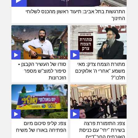
התרגשות בתל אביב: תיעוד ראשון מהכנס לשלוחי
החינוך
מתורת הצמח צדק: מאי
סודו של העשיר הקבצן •
משמע "אחרי ה' אלוקיכם
סיפור למוצ"ש מספר
תלכו"?
הזכרונות
צפו: התזמורת פרצה
צפו: קליפ סיכום מיום
בשירת "יחי" עם כניסת
הפתיחה באורו של משיח
האורחים החב"דיים