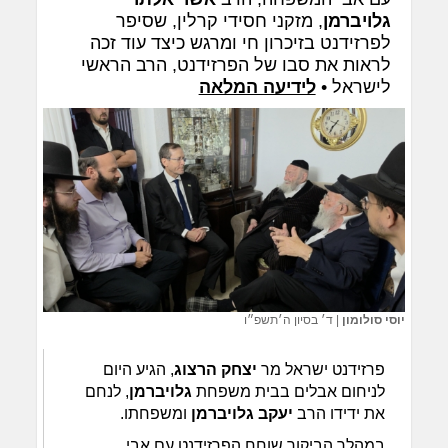
גלויברמן
, מזקני חסידי קרלין, שסיפר
לפרזידנט בזיכרון חי ומרגש כיצד עוד זכה
לראות את סבו של הפרזידנט, הרב הראשי
לישראל •
לידיעה המלאה
יוסי סולומון
|
ד׳ בסיון ה׳תשפ״ו
פרזידנט ישראל מר
יצחק הרצוג
, הגיע היום
לניחום אבלים בבית משפחת
גלויברמן
, לנחם
את ידידו הרב
יעקב גלויברמן
ומשפחתו.
במהלך הביקור שוחח הפרזידנט עם אבי