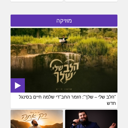
מוזיקה
"הלב שלי – שלך": הזמר החב"די שלמה חיים בסינגל
חדש