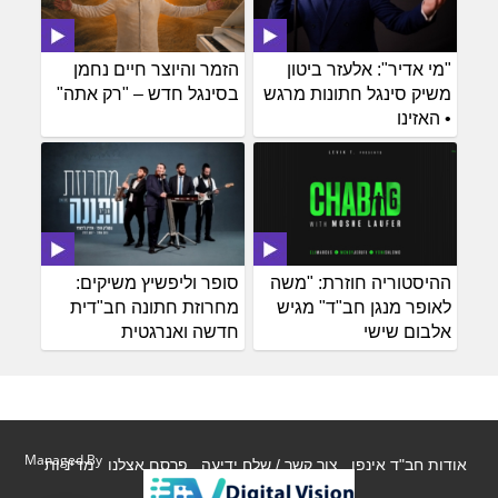
"מי אדיר": אלעזר ביטון
הזמר והיוצר חיים נחמן
משיק סינגל חתונות מרגש
בסינגל חדש – "רק אתה"
• האזינו
ההיסטוריה חוזרת: "משה
סופר וליפשיץ משיקים:
לאופר מנגן חב"ד" מגיש
מחרוזת חתונה חב"דית
אלבום שישי
חדשה ואנרגטית
Managed By
אודות חב"ד אינפו
צור קשר / שלח ידיעה
פרסם אצלנו
מדיניות