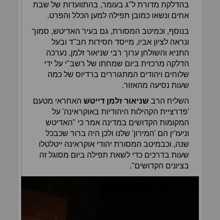
בהדלקת מדורת ל"ג בעומר, בהתוועדות של שבת
אחים ונשאו כמובן תפילה למען הכלל והפרט.
בנוסף, וכמיטב המסורת, גם בעיר האדיטש, סמוך
ונראה לציון אביו, מייסד חסידות חב"ד ובעל
התניא והשולחן ערוך רבי שניאור זלמן, נערכה
הדלקה מרכזית ביום שמחתו של רשב"י על ידי
שלוחים ויהודים המתגוררים ברדיוס של כמה
שעות נסיעה מהאזור.
השליח הרב
שניאור זלמן דייטש
האחראי מטעם
'פדרציית הקהילות היהודיות באוקראינה' על
המקומות הקדושים במדינה אמר כי "האדיטש
וניעז'ין הם 'המירון' שלנו ולכן היה ברור שכבכל
שנה, וכבמיטב המסורת יהודי אוקראינה ייטלטלו
שעות בדרכים כדי לשאת תפילה ביום מסוגל זה
בציונים הקדושים".