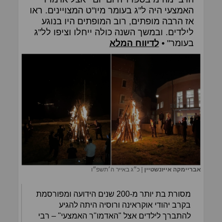
האמצעי היה ל"ג בעומר מיו"ט המצויינים. ראו
אז הרבה מופתים, רוב המופתים היו בנוגע
לילדים. ובמשך השנה כולה ייחלו וציפו לל"ג
בעומר" •
לדיווח המלא
אבריימקה אייזנשטיין
|
כ״ג באייר ה׳תשפ״ו
מסורת בת יותר מ-200 שנים הידועה ומפורסמת
בקרב יהודי אוקראינה ורוסיה היתה להגיע
להתברך לילדים אצל "האדמו"ר האמצעי" – רבי