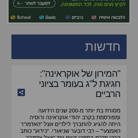
חדשות
"המירון של אוקראינה":
חגיגת ל"ג בעומר בציוני
הרביים
מסורת בת יותר מ-200 שנים הידועה
ומפורסמת בקרב יהודי אוקראינה ורוסיה
היתה להגיע להתברך לילדים אצל "האדמו"ר
האמצעי" – רבי דובער שניאורי. "כידוע" כותב
הרבי מה"מ בספרו 'היום יום' "אצל אדמו"ר