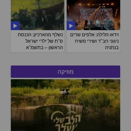
וידאו הלילה: אלפים שרים
נשלף מהארכיון: הכנסת
ניגוני חב"ד ושירי משיח
ס"ת של ילדי ישראל
בנתניה
הראשון – בתשמ"א
מוזיקה