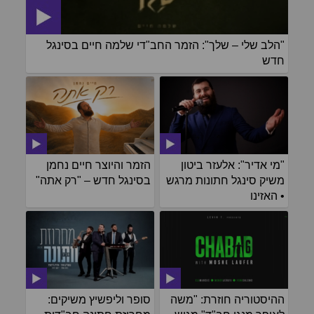
"הלב שלי – שלך": הזמר החב"די שלמה חיים בסינגל
חדש
"מי אדיר": אלעזר ביטון
הזמר והיוצר חיים נחמן
משיק סינגל חתונות מרגש
בסינגל חדש – "רק אתה"
• האזינו
ההיסטוריה חוזרת: "משה
סופר וליפשיץ משיקים: