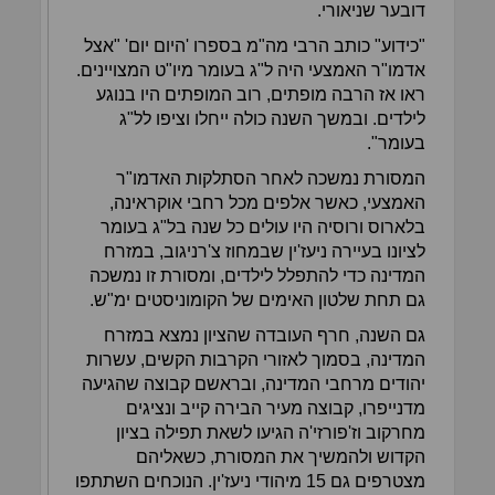
דובער שניאורי.
"כידוע" כותב הרבי מה"מ בספרו 'היום יום' "אצל
אדמו"ר האמצעי היה ל"ג בעומר מיו"ט המצויינים.
ראו אז הרבה מופתים, רוב המופתים היו בנוגע
לילדים. ובמשך השנה כולה ייחלו וציפו לל"ג
בעומר".
המסורת נמשכה לאחר הסתלקות האדמו"ר
האמצעי, כאשר אלפים מכל רחבי אוקראינה,
בלארוס ורוסיה היו עולים כל שנה בל"ג בעומר
לציונו בעיירה ניעז'ין שבמחוז צ'רניגוב, במזרח
המדינה כדי להתפלל לילדים, ומסורת זו נמשכה
גם תחת שלטון האימים של הקומוניסטים ימ"ש.
גם השנה, חרף העובדה שהציון נמצא במזרח
המדינה, בסמוך לאזורי הקרבות הקשים, עשרות
יהודים מרחבי המדינה, ובראשם קבוצה שהגיעה
מדנייפרו, קבוצה מעיר הבירה קייב ונציגים
מחרקוב וז'פורזי'ה הגיעו לשאת תפילה בציון
הקדוש ולהמשיך את המסורת, כשאליהם
מצטרפים גם 15 מיהודי ניעז'ין. הנוכחים השתתפו