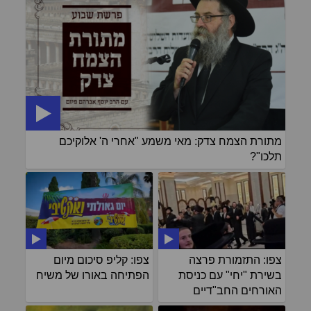
מתורת הצמח צדק: מאי משמע "אחרי ה' אלוקיכם
תלכו"?
צפו: התזמורת פרצה
צפו: קליפ סיכום מיום
בשירת "יחי" עם כניסת
הפתיחה באורו של משיח
האורחים החב"דיים