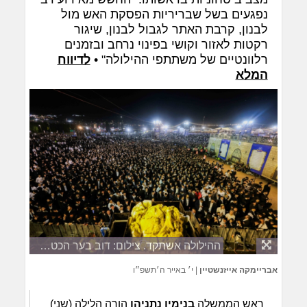
נפגעים בשל שבריריות הפסקת האש מול
לבנון, קרבת האתר לגבול לבנון, שיגור
רקטות לאזור וקושי בפינוי נרחב ובזמנים
רלוונטיים של משתתפי ההילולה" •
לדיווח
המלא
ההילולה אשתקד. צילום: דוב בער הכטמן, ארכיון
אבריימקה אייזנשטיין
|
י׳ באייר ה׳תשפ״ו
ראש הממשלה
בנימין נתניהו
הורה הלילה (שני)