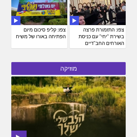
צפו: התזמורת פרצה
צפו: קליפ סיכום מיום
בשירת "יחי" עם כניסת
הפתיחה באורו של משיח
האורחים החב"דיים
מוזיקה