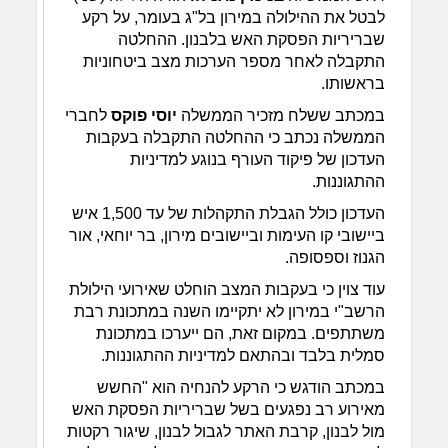
לבטל את ההילולה במירון בל"ג בעומר, על רקע
שבריריות הפסקת האש בלבנון. ההחלטה
התקבלה לאחר מספר הערכות מצב ביטחוניות
בראשותו.
במכתב ששלח מזכיר הממשלה
יוסי פוקס
לחברי
הממשלה נכתב כי ההחלטה התקבלה בעקבות
העדכון של פיקוד העורף בנוגע למדיניות
ההתגוננות.
העדכון כולל הגבלת התקהלות של עד 1,500 איש
ביישובי קו העימות וביישובים מירון, בר יוחאי, אור
הגנוז וספסופה.
עוד צוין כי בעקבות המצב הוחלט שאירועי הילולת
הרשב"י במירון לא יתקיימו השנה במתכונת רבת
משתתפים. במקום זאת, הם ייערכו במתכונת
סמלית בלבד ובהתאם למדיניות ההתגוננות.
במכתב הודגש כי הרקע להנחיה הוא "החשש
מאירוע רב נפגעים בשל שבריריות הפסקת האש
מול לבנון, קרבת האתר לגבול לבנון, שיגור רקטות